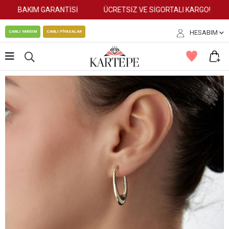
BAKIM GARANTİSİ
ÜCRETSİZ VE SİGORTALI KARGO!
HESABIM
CANLI YARDIM
CANLI PİYASALAR