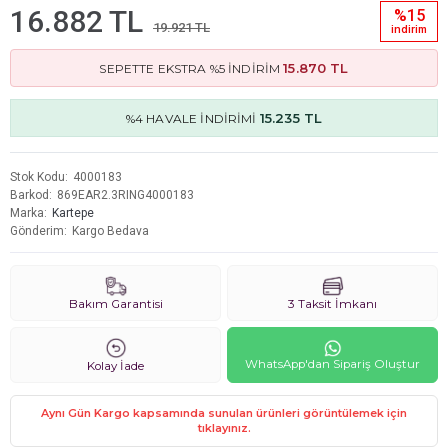
16.882 TL
%15
19.921 TL
i̇ndi̇ri̇m
15.870 TL
SEPETTE EKSTRA %5 İNDİRİM
15.235 TL
%4 HAVALE İNDİRİMİ
Stok Kodu
4000183
Barkod
869EAR2.3RING4000183
Marka
Kartepe
Gönderim
Kargo Bedava
Bakım Garantisi
3 Taksit İmkanı
WhatsApp'dan Sipariş Oluştur
Kolay İade
Aynı Gün Kargo kapsamında sunulan ürünleri görüntülemek için
tıklayınız.