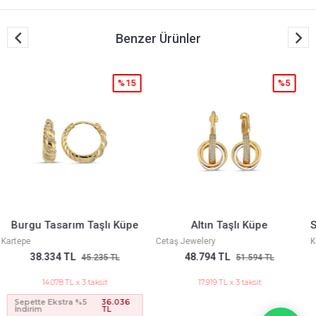
Benzer Ürünler
%5
%15
Altın Taşlı Küpe
Sade Halka Küpe(1,6*1,6 Cm)
Cetaş Jewelery
Kartepe
48.794 TL
12.285 TL
51.594 TL
14.496 TL
17.919 TL x 3 taksit
4.511 TL x 3 taksit
Sepette Ekstra %5
11.548
İndirim
TL