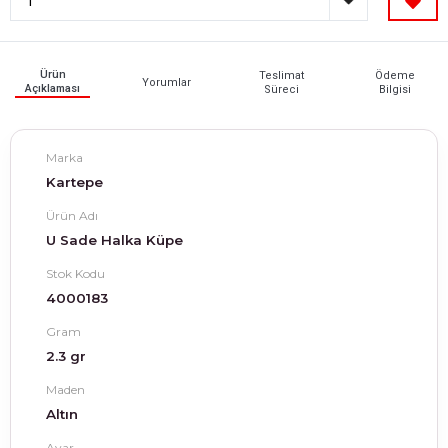
Ürün
Teslimat
Ödeme
Yorumlar
Açıklaması
Süreci
Bilgisi
Marka
Kartepe
Ürün Adı
U Sade Halka Küpe
Stok Kodu
4000183
Gram
2.3 gr
Maden
Altın
Ayar