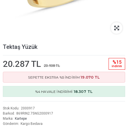
Tektaş Yüzük
20.287 TL
%15
23.938 TL
i̇ndi̇ri̇m
19.070 TL
SEPETTE EKSTRA %5 İNDİRİM
18.307 TL
%4 HAVALE İNDİRİMİ
Stok Kodu
2000917
Barkod
869RIN2.75NG2000917
Marka
Kartepe
Gönderim
Kargo Bedava