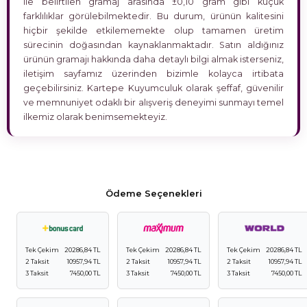
ile belirtilen gramaj arasında ±0,10 gram gibi küçük
farklılıklar görülebilmektedir. Bu durum, ürünün kalitesini
hiçbir şekilde etkilememekte olup tamamen üretim
sürecinin doğasından kaynaklanmaktadır. Satın aldığınız
ürünün gramajı hakkında daha detaylı bilgi almak isterseniz,
iletişim sayfamız üzerinden bizimle kolayca irtibata
geçebilirsiniz. Kartepe Kuyumculuk olarak şeffaf, güvenilir
ve memnuniyet odaklı bir alışveriş deneyimi sunmayı temel
ilkemiz olarak benimsemekteyiz.
Ödeme Seçenekleri
Tek Çekim
20286,84 TL
Tek Çekim
20286,84 TL
Tek Çekim
20286,84 TL
2 Taksit
10957,94 TL
2 Taksit
10957,94 TL
2 Taksit
10957,94 TL
3 Taksit
7450,00 TL
3 Taksit
7450,00 TL
3 Taksit
7450,00 TL