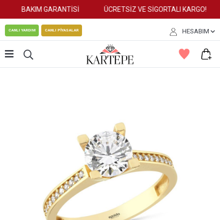
BAKIM GARANTİSİ
ÜCRETSİZ VE SİGORTALI KARGO!
HESABIM
CANLI YARDIM
CANLI PİYASALAR