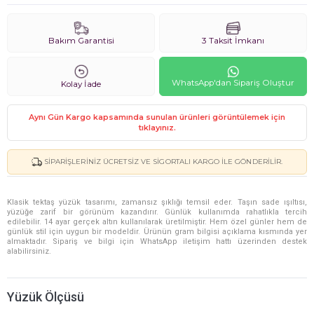
Bakım Garantisi
3 Taksit İmkanı
WhatsApp'dan Sipariş Oluştur
Kolay İade
Aynı Gün Kargo kapsamında sunulan ürünleri görüntülemek için
tıklayınız.
SIPARIŞLERINIZ ÜCRETSIZ VE SIGORTALI KARGO ILE GÖNDERILIR.
Klasik tektaş yüzük tasarımı, zamansız şıklığı temsil eder. Taşın sade ışıltısı,
yüzüğe zarif bir görünüm kazandırır. Günlük kullanımda rahatlıkla tercih
edilebilir. 14 ayar gerçek altın kullanılarak üretilmiştir. Hem özel günler hem de
günlük stil için uygun bir modeldir. Ürünün gram bilgisi açıklama kısmında yer
almaktadır. Sipariş ve bilgi için WhatsApp iletişim hattı üzerinden destek
alabilirsiniz.
Yüzük Ölçüsü