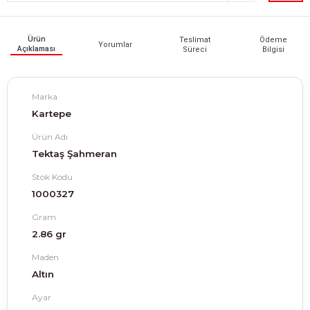
Ürün
Teslimat
Ödeme
Yorumlar
Açıklaması
Süreci
Bilgisi
Marka
Kartepe
Ürün Adı
Tektaş Şahmeran
Stok Kodu
1000327
Gram
2.86 gr
Maden
Altın
Ayar