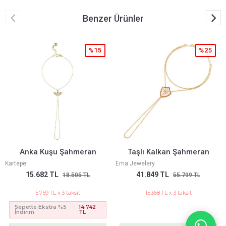
Benzer Ürünler
%25
%15
Taşlı Kalkan Şahmeran
Tektaş Şahmeran
Ema Jewelery
Kartepe
41.849 TL
20.743 TL
55.799 TL
24.476 TL
15.368 TL x 3 taksit
7.618 TL x 3 taksit
Sepette Ekstra %5
19.499
İndirim
TL