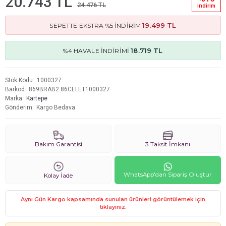
20.743 TL
24.476 TL
i̇ndi̇ri̇m
19.499 TL
SEPETTE EKSTRA %5 İNDİRİM
18.719 TL
%4 HAVALE İNDİRİMİ
Stok Kodu
1000327
Barkod
869BRAB2.86CELET1000327
Marka
Kartepe
Gönderim
Kargo Bedava
Bakım Garantisi
3 Taksit İmkanı
WhatsApp'dan Sipariş Oluştur
Kolay İade
Aynı Gün Kargo kapsamında sunulan ürünleri görüntülemek için
tıklayınız.