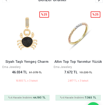
5
%25
%25
rm
Altın Top Top Yarımtur Yüzük
9 Mm Z Kalemli Gurmet Kol
Ema Jewelery
Ema Jewelery
7.672 TL
209.245 TL
10.230 TL
278.993 TL
2.817 TL x 3 taksit
76.842 TL x 3 taksit
%4 Havale İndirimi
7.365 TL
%4 Havale
200.875
İndirimi
TL