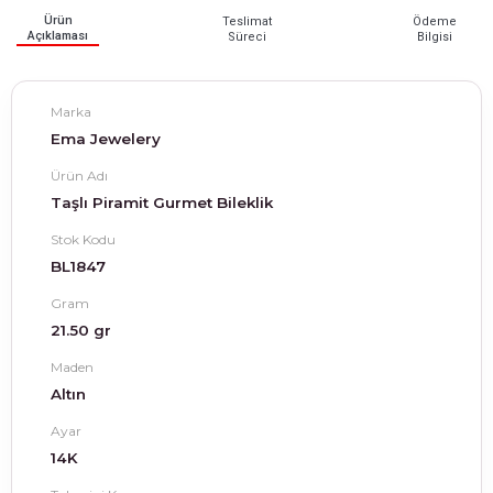
Ürün
Teslimat
Ödeme
Açıklaması
Süreci
Bilgisi
Marka
Ema Jewelery
Ürün Adı
Taşlı Piramit Gurmet Bileklik
Stok Kodu
BL1847
Gram
21.50 gr
Maden
Altın
Ayar
14K