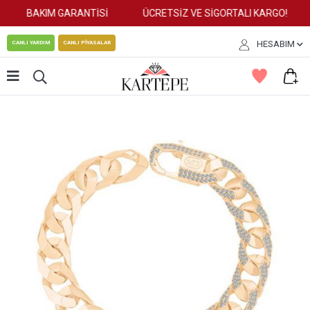
BAKIM GARANTİSİ
ÜCRETSİZ VE SİGORTALI KARGO!
HESABIM
CANLI YARDIM
CANLI PİYASALAR