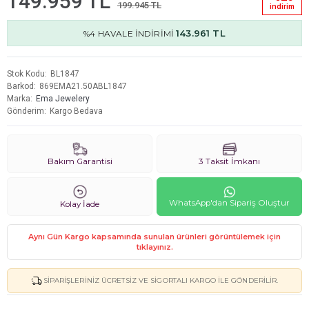
149.959 TL
199.945 TL
i̇ndi̇ri̇m
143.961 TL
%4 HAVALE İNDİRİMİ
Stok Kodu
BL1847
Barkod
869EMA21.50ABL1847
Marka
Ema Jewelery
Gönderim
Kargo Bedava
Bakım Garantisi
3 Taksit İmkanı
WhatsApp'dan Sipariş Oluştur
Kolay İade
Aynı Gün Kargo kapsamında sunulan ürünleri görüntülemek için
tıklayınız.
SIPARIŞLERINIZ ÜCRETSIZ VE SIGORTALI KARGO ILE GÖNDERILIR.