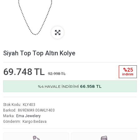
Siyah Top Top Altın Kolye
69.748 TL
%25
92.998 TL
i̇ndi̇ri̇m
66.958 TL
%4 HAVALE İNDİRİMİ
Stok Kodu
KLY403
Barkod
869EMA9.00AKLY403
Marka
Ema Jewelery
Gönderim
Kargo Bedava