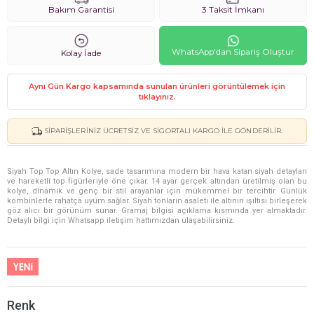
Bakım Garantisi
3 Taksit İmkanı
WhatsApp'dan Sipariş Oluştur
Kolay İade
Aynı Gün Kargo kapsamında sunulan ürünleri görüntülemek için
tıklayınız.
SIPARIŞLERINIZ ÜCRETSIZ VE SIGORTALI KARGO ILE GÖNDERILIR.
Siyah Top Top Altın Kolye, sade tasarımına modern bir hava katan siyah detayları
ve hareketli top figürleriyle öne çıkar. 14 ayar gerçek altından üretilmiş olan bu
kolye, dinamik ve genç bir stil arayanlar için mükemmel bir tercihtir. Günlük
kombinlerle rahatça uyum sağlar. Siyah tonların asaleti ile altının ışıltısı birleşerek
göz alıcı bir görünüm sunar. Gramaj bilgisi açıklama kısmında yer almaktadır.
Detaylı bilgi için Whatsapp iletişim hattımızdan ulaşabilirsiniz.
Renk