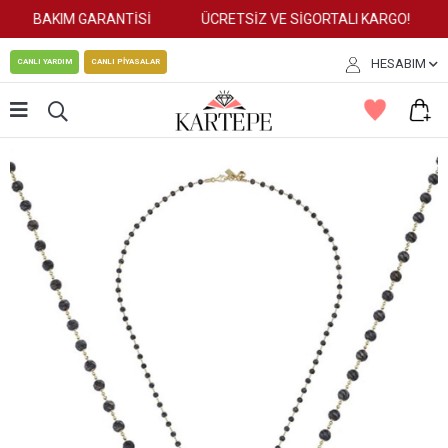
BAKIM GARANTİSİ
ÜCRETSİZ VE SİGORTALI KARGO!
HESABIM
CANLI YARDIM
CANLI PİYASALAR