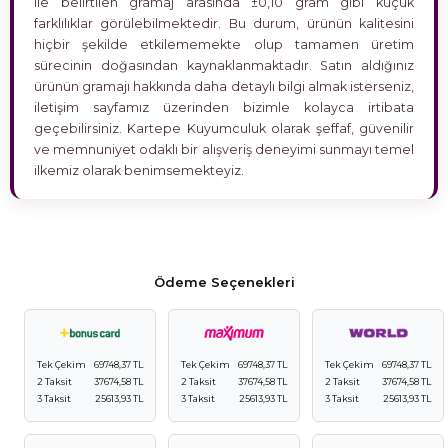
ile belirtilen gramaj arasında ±0,10 gram gibi küçük
farklılıklar görülebilmektedir. Bu durum, ürünün kalitesini
hiçbir şekilde etkilememekte olup tamamen üretim
sürecinin doğasından kaynaklanmaktadır. Satın aldığınız
ürünün gramajı hakkında daha detaylı bilgi almak isterseniz,
iletişim sayfamız üzerinden bizimle kolayca irtibata
geçebilirsiniz. Kartepe Kuyumculuk olarak şeffaf, güvenilir
ve memnuniyet odaklı bir alışveriş deneyimi sunmayı temel
ilkemiz olarak benimsemekteyiz.
Ödeme Seçenekleri
Tek Çekim
69748,37 TL
Tek Çekim
69748,37 TL
Tek Çekim
69748,37 TL
2 Taksit
37674,58 TL
2 Taksit
37674,58 TL
2 Taksit
37674,58 TL
3 Taksit
25613,93 TL
3 Taksit
25613,93 TL
3 Taksit
25613,93 TL