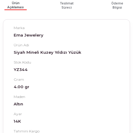
Ürün
Teslimat
Ödeme
Açıklaması
Süreci
Bilgisi
Marka
Ema Jewelery
Ürün Adı
Siyah Mineli Kuzey Yıldızı Yüzük
Stok Kodu
YZ344
Gram
4.00 gr
Maden
Altın
Ayar
14K
Tahmini Kargo