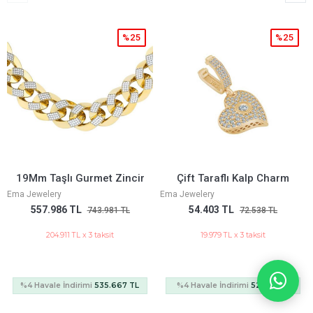
%25
%25
 Gurmet Zincir
Çift Taraflı Kalp Charm
Anka Ku
Ema Jewelery
Ema Jewelery
TL
54.403 TL
48.824 T
743.981 TL
72.538 TL
 TL x 3 taksit
19.979 TL x 3 taksit
17.930 TL
dirimi
535.667 TL
%4 Havale İndirimi
52.227 TL
%4 Havale İnd