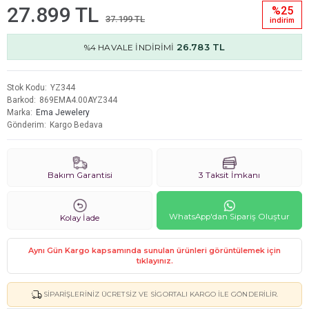
27.899 TL
%25
37.199 TL
i̇ndi̇ri̇m
26.783 TL
%4 HAVALE İNDİRİMİ
Stok Kodu
YZ344
Barkod
869EMA4.00AYZ344
Marka
Ema Jewelery
Gönderim
Kargo Bedava
Bakım Garantisi
3 Taksit İmkanı
WhatsApp'dan Sipariş Oluştur
Kolay İade
Aynı Gün Kargo kapsamında sunulan ürünleri görüntülemek için
tıklayınız.
SIPARIŞLERINIZ ÜCRETSIZ VE SIGORTALI KARGO ILE GÖNDERILIR.