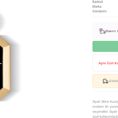
Barkod
Marka
Gönderim
Bakım G
Aynı Gün Ka
SIPA
Siyah Mine Kuzey
modern bir yorumu
seçenektir. Siyah
özel kullanımlarda