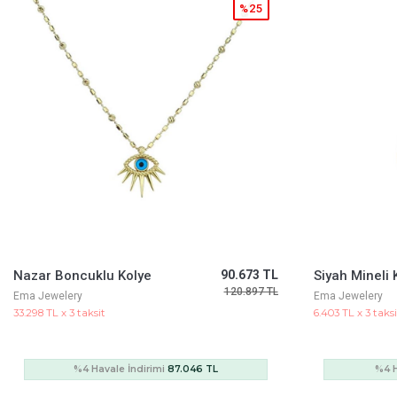
%25
Siyah Mineli Kalp Yüzük
17.437 TL
Altın Örme T
23.249 TL
Ema Jewelery
Ema Jewelery
6.403 TL x 3 taksit
9.989 TL x 3 taksi
%4 Havale İndirimi
16.740 TL
%4 