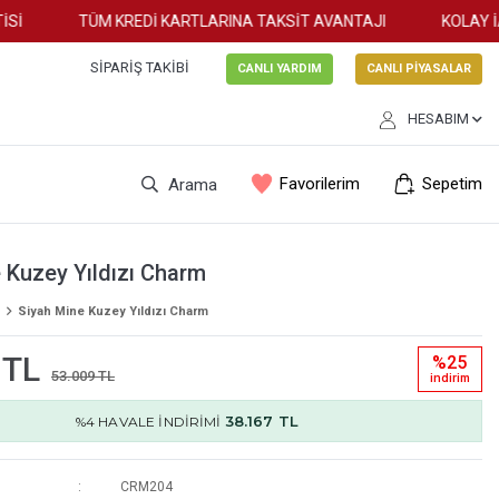
TÜM KREDİ KARTLARINA TAKSİT AVANTAJI
KOLAY İAD
SIPARIŞ TAKIBI
CANLI YARDIM
CANLI PİYASALAR
HESABIM
Favorilerim
Sepetim
Arama
 Kuzey Yıldızı Charm
Siyah Mine Kuzey Yıldızı Charm
 TL
%25
53.009 TL
i̇ndi̇ri̇m
38.167 TL
%4 HAVALE İNDİRİMİ
CRM204