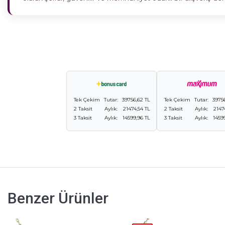
Tek Çekim
Tutar:
39756,62 TL
Tek Çekim
Tutar:
3975
2 Taksit
Aylık:
21474,54 TL
2 Taksit
Aylık:
2147
3 Taksit
Aylık:
14599,96 TL
3 Taksit
Aylık:
1459
Benzer Ürünler