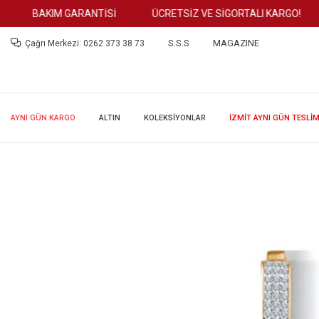
BAKIM GARANTİSİ
ÜCRETSİZ VE SİGORTALI KARGO!
S.S.S
MAGAZINE
Çağrı Merkezi: 0262 373 38 73
AYNI GÜN KARGO
ALTIN
KOLEKSİYONLAR
İZMİT AYNI GÜN TESLİ