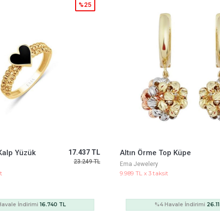
%25
op Küpe
27.202 TL
Baget Taşlı Yuvarlak Charm
36.269 TL
Ema Jewelery
t
15.368 TL x 3 taksit
Havale İndirimi
26.114 TL
%4 Havale İndirimi
40.1