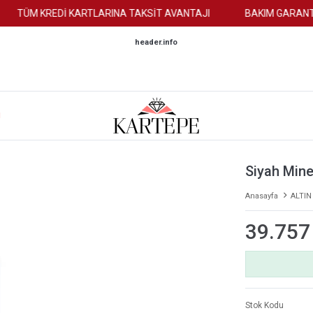
TÜM KREDİ KARTLARINA TAKSİT AVANTAJI
BAKIM GARANTİSİ
header.info
M
Siyah Mine
Anasayfa
ALTIN
39.757
Stok Kodu