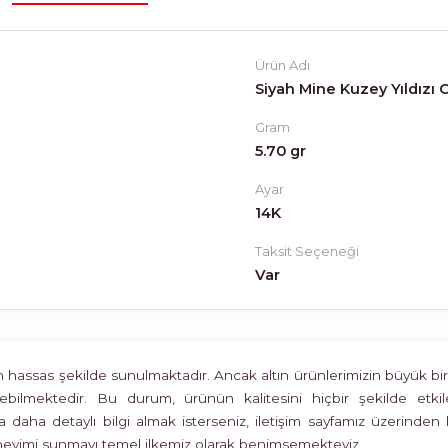
Ürün Adı
Siyah Mine Kuzey Yıldızı
Gram
5.70 gr
Ayar
14K
Taksit Seçeneği
Var
assas şekilde sunulmaktadır. Ancak altın ürünlerimizin büyük bir böl
rülebilmektedir. Bu durum, ürünün kalitesini hiçbir şekilde 
 daha detaylı bilgi almak isterseniz, iletişim sayfamız üzerinden 
deneyimi sunmayı temel ilkemiz olarak benimsemekteyiz.