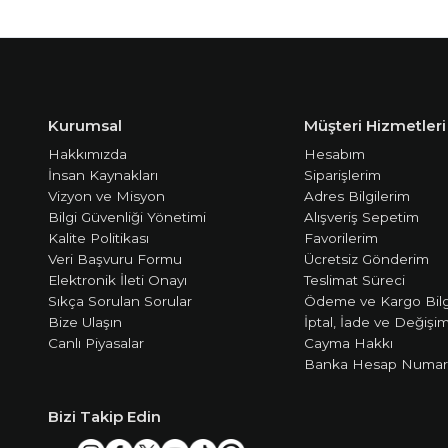
Kurumsal
Müşteri Hizmetleri
Hakkımızda
Hesabım
İnsan Kaynakları
Siparişlerim
Vizyon ve Misyon
Adres Bilgilerim
Bilgi Güvenliği Yönetimi
Alışveriş Sepetim
Kalite Politikası
Favorilerim
Veri Başvuru Formu
Ücretsiz Gönderim
Elektronik İleti Onayı
Teslimat Süreci
Sıkça Sorulan Sorular
Ödeme ve Kargo Bilg
Bize Ulaşın
İptal, İade ve Değişi
Canlı Piyasalar
Cayma Hakkı
Banka Hesap Numara
Bizi Takip Edin