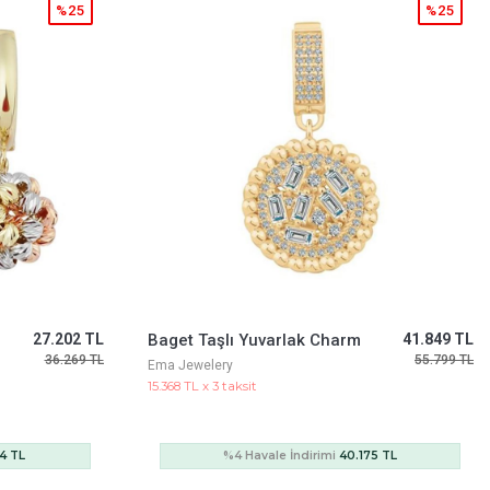
%25
%25
41.849 TL
7Mm Z Gurmet Kolye
167.396 TL
55.799 TL
223.194 TL
Ema Jewelery
61.473 TL x 3 taksit
75 TL
%4 Havale İndirimi
160.700 TL