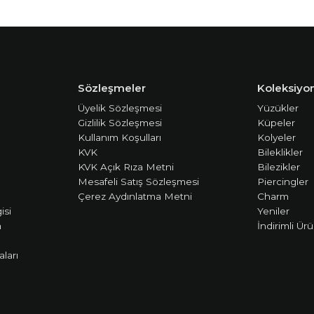
Sözleşmeler
Koleksiyon
Üyelik Sözleşmesi
Yüzükler
Gizlilik Sözleşmesi
Küpeler
Kullanım Koşulları
Kolyeler
KVK
Bileklikler
KVK Açık Rıza Metni
Bilezikler
Mesafeli Satış Sözleşmesi
Piercingler
Çerez Aydınlatma Metni
Charm
isi
Yeniler
m
İndirimli Ürü
ları