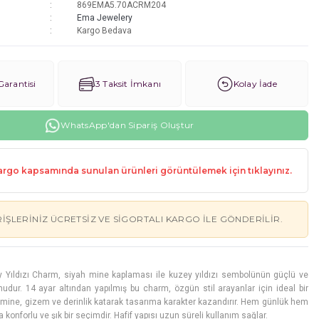
869EMA5.70ACRM204
Ema Jewelery
Kargo Bedava
arantisi
3 Taksit İmkanı
Kolay İade
WhatsApp'dan Sipariş Oluştur
rgo kapsamında sunulan ürünleri görüntülemek için tıklayınız.
RIŞLERINIZ ÜCRETSIZ VE SIGORTALI KARGO ILE GÖNDERILIR.
 Yıldızı Charm, siyah mine kaplaması ile kuzey yıldızı sembolünün güçlü ve
dur. 14 ayar altından yapılmış bu charm, özgün stil arayanlar için ideal bir
 mine, gizem ve derinlik katarak tasarıma karakter kazandırır. Hem günlük hem
 konforlu ve şık bir seçimdir. Hafif yapısı uzun süreli kullanım sağlar.