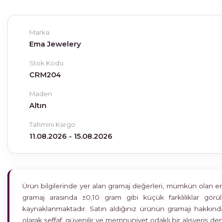
Marka
Ema Jewelery
Stok Kodu
CRM204
Maden
Altın
Tahmini Kargo
11.08.2026 - 15.08.2026
Ürün bilgilerinde yer alan gramaj değerleri, mümkün olan en h
gramaj arasında ±0,10 gram gibi küçük farklılıklar gö
kaynaklanmaktadır. Satın aldığınız ürünün gramajı hakkında
olarak şeffaf, güvenilir ve memnuniyet odaklı bir alışveriş 