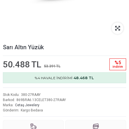
Sarı Altın Yüzük
50.488 TL
%5
53.391 TL
i̇ndi̇ri̇m
48.468 TL
%4 HAVALE İNDİRİMİ
Stok Kodu
380-27RAAY
Barkod
869BRA6.13CELET380-27RAAY
Marka
Cetaş Jewelery
Gönderim
Kargo Bedava