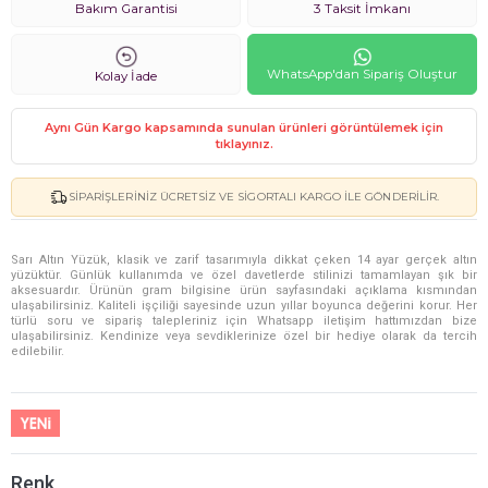
Bakım Garantisi
3 Taksit İmkanı
WhatsApp'dan Sipariş Oluştur
Kolay İade
Aynı Gün Kargo kapsamında sunulan ürünleri görüntülemek için
tıklayınız.
SIPARIŞLERINIZ ÜCRETSIZ VE SIGORTALI KARGO ILE GÖNDERILIR.
Sarı Altın Yüzük, klasik ve zarif tasarımıyla dikkat çeken 14 ayar gerçek altın
yüzüktür. Günlük kullanımda ve özel davetlerde stilinizi tamamlayan şık bir
aksesuardır. Ürünün gram bilgisine ürün sayfasındaki açıklama kısmından
ulaşabilirsiniz. Kaliteli işçiliği sayesinde uzun yıllar boyunca değerini korur. Her
türlü soru ve sipariş talepleriniz için Whatsapp iletişim hattımızdan bize
ulaşabilirsiniz. Kendinize veya sevdiklerinize özel bir hediye olarak da tercih
edilebilir.
Renk