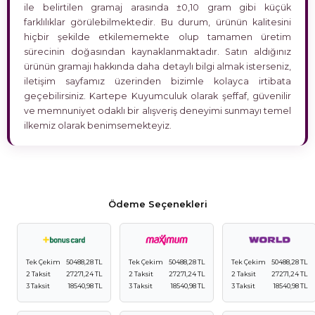
ile belirtilen gramaj arasında ±0,10 gram gibi küçük
farklılıklar görülebilmektedir. Bu durum, ürünün kalitesini
hiçbir şekilde etkilememekte olup tamamen üretim
sürecinin doğasından kaynaklanmaktadır. Satın aldığınız
ürünün gramajı hakkında daha detaylı bilgi almak isterseniz,
iletişim sayfamız üzerinden bizimle kolayca irtibata
geçebilirsiniz. Kartepe Kuyumculuk olarak şeffaf, güvenilir
ve memnuniyet odaklı bir alışveriş deneyimi sunmayı temel
ilkemiz olarak benimsemekteyiz.
Ödeme Seçenekleri
Tek Çekim
50488,28 TL
Tek Çekim
50488,28 TL
Tek Çekim
50488,28 TL
2 Taksit
27271,24 TL
2 Taksit
27271,24 TL
2 Taksit
27271,24 TL
3 Taksit
18540,98 TL
3 Taksit
18540,98 TL
3 Taksit
18540,98 TL