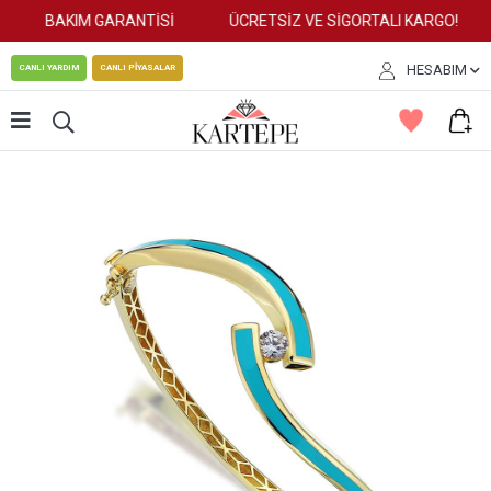
BAKIM GARANTİSİ
ÜCRETSİZ VE SİGORTALI KARGO!
HESABIM
CANLI YARDIM
CANLI PİYASALAR