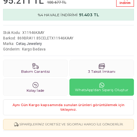
95.211 TL
100.677 TL
i̇ndi̇ri̇m
91.403 TL
%4 HAVALE İNDİRİMİ
Stok Kodu
X11946KAAY
Barkod
869BRA11.85CELETX11946KAAY
Marka
Cetaş Jewelery
Gönderim
Kargo Bedava
Bakım Garantisi
3 Taksit İmkanı
WhatsApp'dan Sipariş Oluştur
Kolay İade
Aynı Gün Kargo kapsamında sunulan ürünleri görüntülemek için
tıklayınız.
SIPARIŞLERINIZ ÜCRETSIZ VE SIGORTALI KARGO ILE GÖNDERILIR.