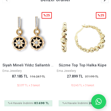
%25
%25
Siyah Mineli Yıldız Sallantılı Altın Küpe
Süzme Top Top Halka Küpe
ewelery
Ema Jewelery
Cetaş J
87.185 TL
27.899 TL
3
116.247 TL
37.199 TL
32.017 TL x 3 taksit
10.245 TL x 3 taksit
 Havale İndirimi
83.698 TL
%4 Havale İndirimi
26.783 TL
%4 H