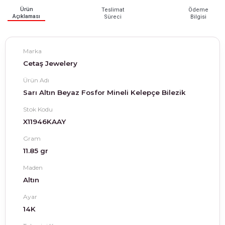
Ürün
Teslimat
Ödeme
Açıklaması
Süreci
Bilgisi
Marka
Cetaş Jewelery
Ürün Adı
Sarı Altın Beyaz Fosfor Mineli Kelepçe Bilezik
Stok Kodu
X11946KAAY
Gram
11.85 gr
Maden
Altın
Ayar
14K