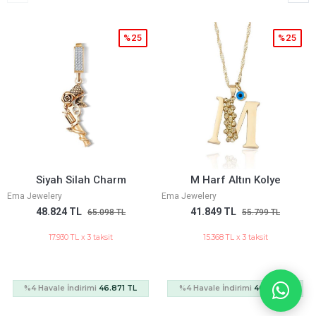
%25
%25
Siyah Silah Charm
M Harf Altın Kolye
Ema Jewelery
Ema Jewelery
E
48.824 TL
41.849 TL
65.098 TL
55.799 TL
17.930 TL x 3 taksit
15.368 TL x 3 taksit
%4 Havale İndirimi
46.871 TL
%4 Havale İndirimi
40.175 TL