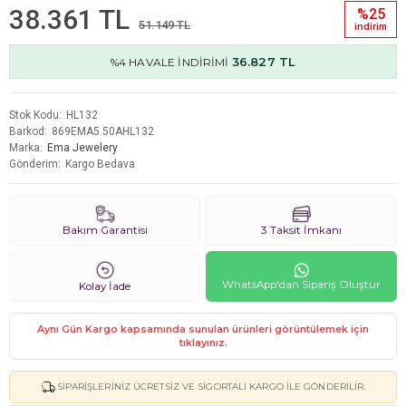
38.361 TL
%25
51.149 TL
i̇ndi̇ri̇m
36.827 TL
%4 HAVALE İNDİRİMİ
Stok Kodu
HL132
Barkod
869EMA5.50AHL132
Marka
Ema Jewelery
Gönderim
Kargo Bedava
Bakım Garantisi
3 Taksit İmkanı
WhatsApp'dan Sipariş Oluştur
Kolay İade
Aynı Gün Kargo kapsamında sunulan ürünleri görüntülemek için
tıklayınız.
SIPARIŞLERINIZ ÜCRETSIZ VE SIGORTALI KARGO ILE GÖNDERILIR.