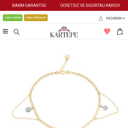
BAKIM GARANTİSİ
ÜCRETSİZ VE SİGORTALI KARGO!
HESABIM
CANLI YARDIM
CANLI PİYASALAR