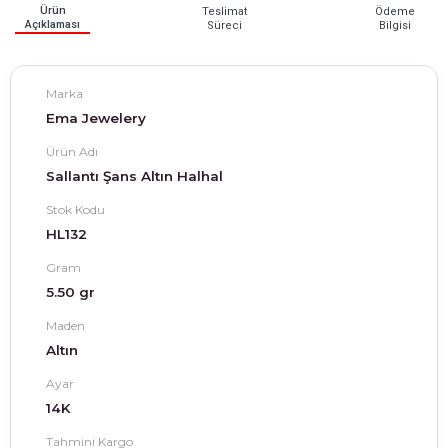
Ürün
Teslimat
Ödeme
Açıklaması
Süreci
Bilgisi
Marka
Ema Jewelery
Ürün Adı
Sallantı Şans Altın Halhal
Stok Kodu
HL132
Gram
5.50 gr
Maden
Altın
Ayar
14K
Tahmini Kargo