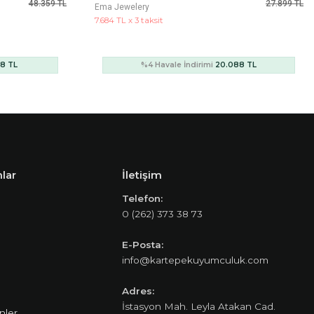
27.899 TL
74.398 TL
Ema Jewelery
20.491 TL x 3 taksit
88 TL
%4 Havale İndirimi
53.567 TL
lar
İletişim
Telefon:
0 (262) 373 38 73
E-Posta:
info@kartepekuyumculuk.com
Adres:
İstasyon Mah. Leyla Atakan Cad.
nler