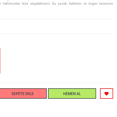
m hattımızdan bize ulaşabilirsiniz. Bu yüzük, kalitenin ve özgün tasarımın
SEPETE EKLE
HEMEN AL