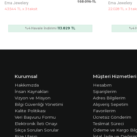
79.978 TL
Ema Jewelery
Ema Jewelery
22.028 TL x 3 taksit
13.319 TL x 3 taksi
%4 Havale İndirimi
57.584 TL
%4 H
Kurumsal
Müşteri Hizmetleri
Hakkımızda
Hesabım
İnsan Kaynakları
Siparişlerim
Vizyon ve Misyon
Adres Bilgilerim
Bilgi Güvenliği Yönetimi
Alışveriş Sepetim
Kalite Politikası
Favorilerim
Veri Başvuru Formu
Ücretsiz Gönderim
Elektronik İleti Onayı
Teslimat Süreci
Sıkça Sorulan Sorular
Ödeme ve Kargo Bilg
Bize Ulaşın
İptal, İade ve Değişi