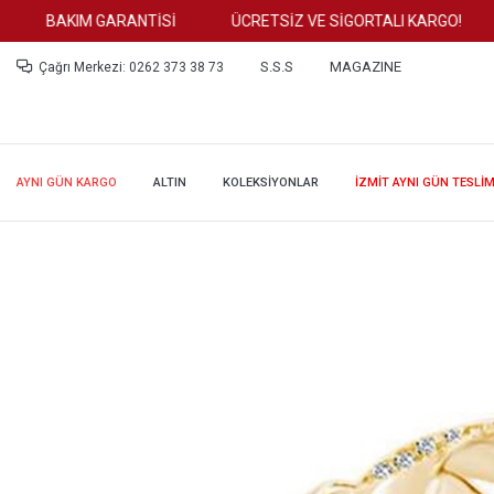
BAKIM GARANTİSİ
ÜCRETSİZ VE SİGORTALI KARGO!
T
S.S.S
MAGAZINE
Çağrı Merkezi: 0262 373 38 73
AYNI GÜN KARGO
ALTIN
KOLEKSİYONLAR
İZMİT AYNI GÜN TESLİ