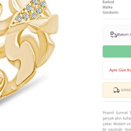
Barkod
Marka
Gönderim
Bakım G
Aynı Gün Ka
SIPA
Piramit Gurmet T
gerçek altın kull
çeker. Modern ve 
bir seçimdir. Gr