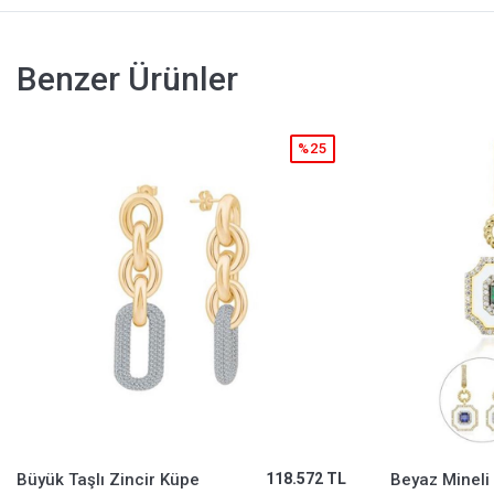
Benzer Ürünler
%25
Beyaz Mineli Zümrüt Taşlı Küpe
59.983 TL