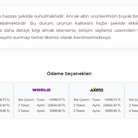
assas şekilde sunulmaktadır. Ancak altın ürünlerimizin büyük bir böl
rülebilmektedir. Bu durum, ürünün kalitesini hiçbir şekilde 
 daha detaylı bilgi almak isterseniz, iletişim sayfamız üzerinden 
deneyimi sunmayı temel ilkemiz olarak benimsemekteyiz.
Ödeme Seçenekleri
8,73 TL
Tek Çekim
Tutar:
41918,73 TL
Tek Çekim
Tutar:
41918,73 TL
Tek Ç
2,40 TL
2 Taksit
Aylık:
22642,40 TL
2 Taksit
Aylık:
22642,40 TL
2 Taks
3,95 TL
3 Taksit
Aylık:
15393,95 TL
3 Taksit
Aylık:
15393,95 TL
3 Taks