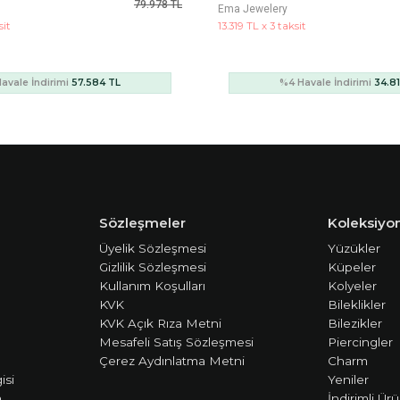
48.359 TL
Ema Jewelery
t
7.684 TL x 3 taksit
avale İndirimi
34.818 TL
%4 Havale İndirimi
20.0
Sözleşmeler
Koleksiyon
Üyelik Sözleşmesi
Yüzükler
Gizlilik Sözleşmesi
Küpeler
Kullanım Koşulları
Kolyeler
KVK
Bileklikler
KVK Açık Rıza Metni
Bilezikler
Mesafeli Satış Sözleşmesi
Piercingler
Çerez Aydınlatma Metni
Charm
isi
Yeniler
m
İndirimli Ürü