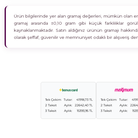
Ürün bilgilerinde yer alan gramaj değerleri, mümkün olan en h
gramaj arasında ±0,10 gram gibi küçük farklılıklar gö
kaynaklanmaktadır. Satın aldığınız ürünün gramajı hakkında
olarak şeffaf, güvenilir ve memnuniyet odaklı bir alışveriş 
Tek Çekim
Tutar:
41918,73 TL
Tek Çekim
Tutar:
4191
2 Taksit
Aylık:
22642,40 TL
2 Taksit
Aylık:
2264
3 Taksit
Aylık:
15393,95 TL
3 Taksit
Aylık:
1539