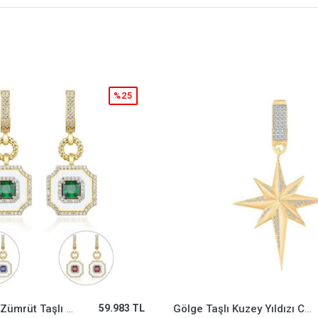
%25
Gölge Taşlı Kuzey Yıldızı Charm
36.269 TL
Kare Nazar Boncuğu 9Mm Bileklik Charm