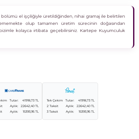
ümü el işçiliğiyle üretildiğinden, nihai gramaj ile belirtilen
etkilememekte olup tamamen üretim sürecinin doğasından
bizimle kolayca irtibata geçebilirsiniz. Kartepe Kuyumculuk
ekim
Tutar:
41918,73 TL
Tek Çekim
Tutar:
41918,73 TL
it
Aylık:
22642,40 TL
2 Taksit
Aylık:
22642,40 TL
it
Aylık:
15393,95 TL
3 Taksit
Aylık:
15393,95 TL