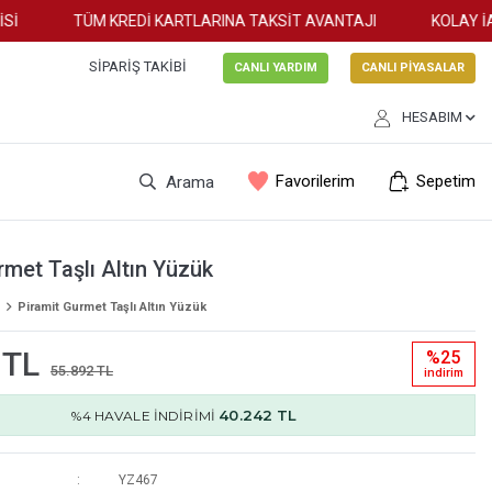
TÜM KREDİ KARTLARINA TAKSİT AVANTAJI
KOLAY İADE
SIPARIŞ TAKIBI
CANLI YARDIM
CANLI PİYASALAR
HESABIM
Favorilerim
Sepetim
Arama
rmet Taşlı Altın Yüzük
Piramit Gurmet Taşlı Altın Yüzük
 TL
%25
55.892 TL
i̇ndi̇ri̇m
40.242 TL
%4 HAVALE İNDİRİMİ
YZ467