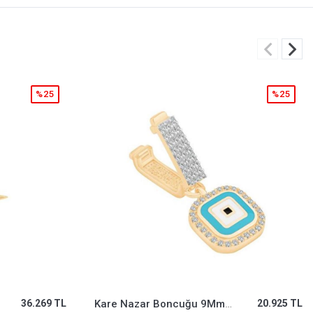
%25
%25
20.925 TL
Kalemli Safir Taşlı Küpe
55.799 TL