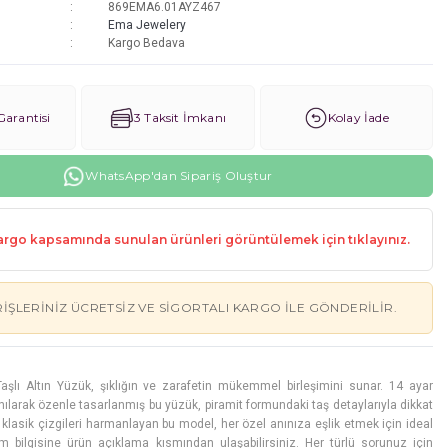
869EMA6.01AYZ467
Ema Jewelery
Kargo Bedava
arantisi
3 Taksit İmkanı
Kolay İade
WhatsApp'dan Sipariş Oluştur
rgo kapsamında sunulan ürünleri görüntülemek için tıklayınız.
RIŞLERINIZ ÜCRETSIZ VE SIGORTALI KARGO ILE GÖNDERILIR.
aşlı Altın Yüzük, şıklığın ve zarafetin mükemmel birleşimini sunar. 14 ayar
anılarak özenle tasarlanmış bu yüzük, piramit formundaki taş detaylarıyla dikkat
klasik çizgileri harmanlayan bu model, her özel anınıza eşlik etmek için ideal
am bilgisine ürün açıklama kısmından ulaşabilirsiniz. Her türlü sorunuz için