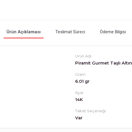
Ürün Açıklaması
Teslimat Süreci
Ödeme Bilgisi
Ürün Adı
Piramit Gurmet Taşlı Altı
Gram
6.01 gr
Ayar
14K
Taksit Seçeneği
Var