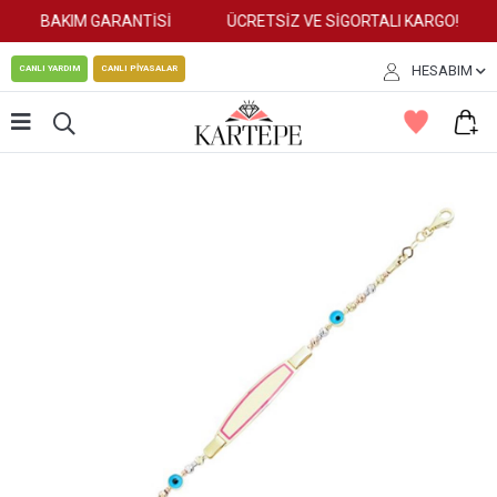
BAKIM GARANTİSİ
ÜCRETSİZ VE SİGORTALI KARGO!
HESABIM
CANLI YARDIM
CANLI PİYASALAR