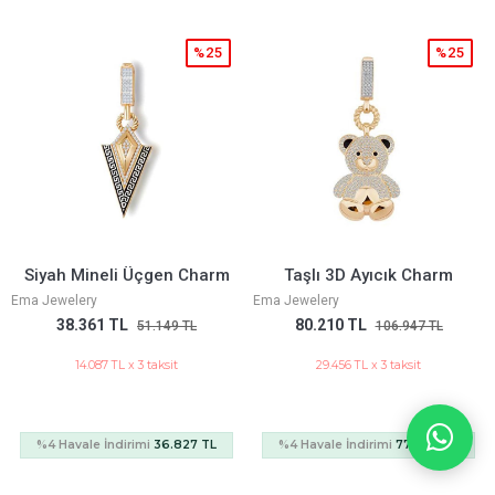
5
%25
%25
rm
Taşlı 3D Ayıcık Charm
Figaro Taşlı Gurmet Set
Ema Jewelery
Ema Jewelery
80.210 TL
285.968 TL
106.947 TL
381.290 TL
29.456 TL x 3 taksit
105.017 TL x 3 taksit
L
%4 Havale İndirimi
77.002 TL
%4 Havale İndirimi
274.529 TL