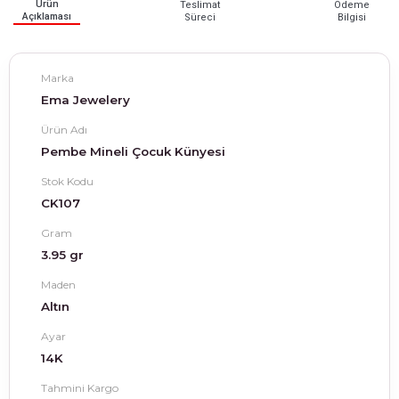
Ürün
Teslimat
Ödeme
Açıklaması
Süreci
Bilgisi
Marka
Ema Jewelery
Ürün Adı
Pembe Mineli Çocuk Künyesi
Stok Kodu
CK107
Gram
3.95 gr
Maden
Altın
Ayar
14K
Tahmini Kargo