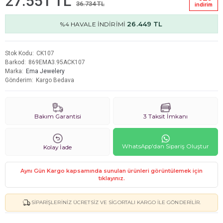
27.551 TL
36.734 TL
i̇ndi̇ri̇m
26.449 TL
%4 HAVALE İNDİRİMİ
Stok Kodu
CK107
Barkod
869EMA3.95ACK107
Marka
Ema Jewelery
Gönderim
Kargo Bedava
Bakım Garantisi
3 Taksit İmkanı
WhatsApp'dan Sipariş Oluştur
Kolay İade
Aynı Gün Kargo kapsamında sunulan ürünleri görüntülemek için
tıklayınız.
SIPARIŞLERINIZ ÜCRETSIZ VE SIGORTALI KARGO ILE GÖNDERILIR.