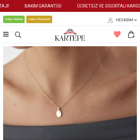
JI!
BAKIM GARANTİSİ
ÜCRETSİZ VE SİGORTALI KARGO!
HESABIM
CANLI YARDIM
CANLI PİYASALAR