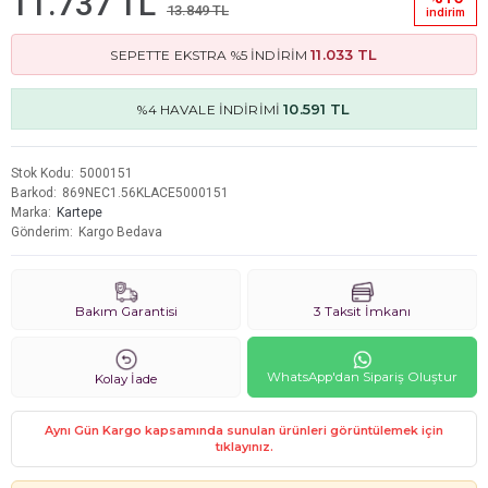
11.737 TL
13.849 TL
i̇ndi̇ri̇m
11.033 TL
SEPETTE EKSTRA %5 İNDİRİM
10.591 TL
%4 HAVALE İNDİRİMİ
Stok Kodu
5000151
Barkod
869NEC1.56KLACE5000151
Marka
Kartepe
Gönderim
Kargo Bedava
Bakım Garantisi
3 Taksit İmkanı
WhatsApp'dan Sipariş Oluştur
Kolay İade
Aynı Gün Kargo kapsamında sunulan ürünleri görüntülemek için
tıklayınız.