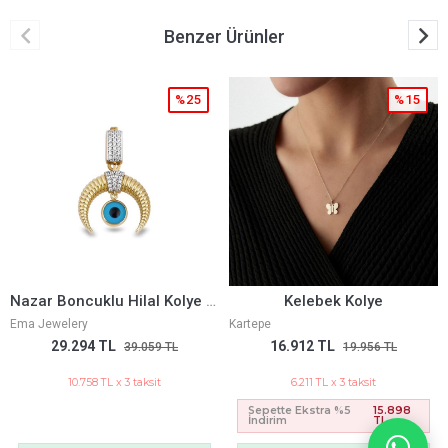
Benzer Ürünler
%25
%15
Nazar Boncuklu Hilal Kolye Ucu Charm
Kelebek Kolye
Ema Jewelery
Kartepe
29.294 TL
16.912 TL
39.059 TL
19.956 TL
10.758 TL x 3 taksit
6.211 TL x 3 taksit
Sepette Ekstra %5
15.898
İndirim
TL