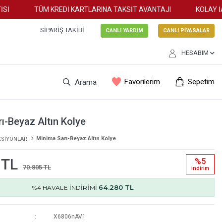
TÜM KREDİ KARTLARINA TAKSİT AVANTAJI
KOLAY İAD
SIPARIŞ TAKIBI
CANLI YARDIM
CANLI PİYASALAR
HESABIM
Favorilerim
Sepetim
Arama
ı-Beyaz Altın Kolye
Minima Sarı-Beyaz Altın Kolye
KSİYONLAR
 TL
%5
70.805 TL
i̇ndi̇ri̇m
64.280 TL
%4 HAVALE İNDİRİMİ
X6806nAV1