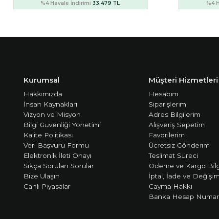
%4 Havale İndirimi
23.436 TL
%4 H
Kurumsal
Müşteri Hizmetleri
Hakkımızda
Hesabım
İnsan Kaynakları
Siparişlerim
Vizyon ve Misyon
Adres Bilgilerim
Bilgi Güvenliği Yönetimi
Alışveriş Sepetim
Kalite Politikası
Favorilerim
Veri Başvuru Formu
Ücretsiz Gönderim
Elektronik İleti Onayı
Teslimat Süreci
Sıkça Sorulan Sorular
Ödeme ve Kargo Bilg
Bize Ulaşın
İptal, İade ve Değişi
Canlı Piyasalar
Cayma Hakkı
Banka Hesap Numara