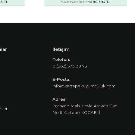
94 TL
%4 Havale İndirimi
83.698 TL
lar
İletişim
Telefon:
0 (262) 373 38 73
E-Posta:
info@kartepekuyumculuk.com
Adres:
İstasyon Mah. Leyla Atakan Cad.
nler
No:6 Kartepe-KOCAELİ