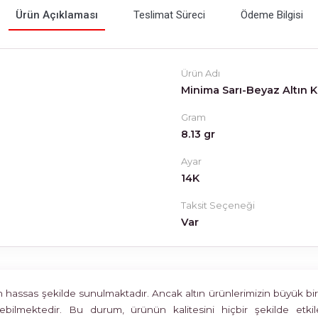
Ürün Açıklaması
Teslimat Süreci
Ödeme Bilgisi
Ürün Adı
Minima Sarı-Beyaz Altın 
Gram
8.13 gr
Ayar
14K
Taksit Seçeneği
Var
assas şekilde sunulmaktadır. Ancak altın ürünlerimizin büyük bir böl
rülebilmektedir. Bu durum, ürünün kalitesini hiçbir şekilde 