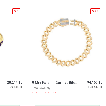
%25
%25
94.160 TL
Siyah Mineli Yıldız Sallantılı Altın Küpe
87.185 TL
125.547 TL
116.247 TL
Ema Jewelery
32.017 TL x 3 taksit