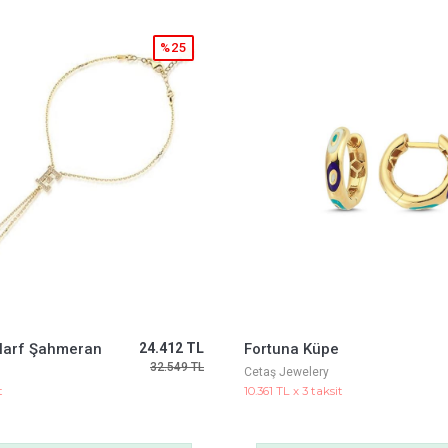
%5
e
28.214 TL
9 Mm Kalemli Gurmet Bileklik
29.834 TL
Ema Jewelery
t
34.579 TL x 3 taksit