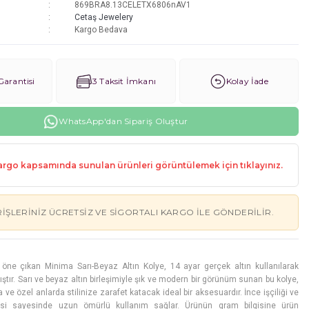
869BRA8.13CELETX6806nAV1
Cetaş Jewelery
Kargo Bedava
arantisi
3 Taksit İmkanı
Kolay İade
WhatsApp'dan Sipariş Oluştur
rgo kapsamında sunulan ürünleri görüntülemek için tıklayınız.
RIŞLERINIZ ÜCRETSIZ VE SIGORTALI KARGO ILE GÖNDERILIR.
a öne çıkan Minima Sarı-Beyaz Altın Kolye, 14 ayar gerçek altın kullanılarak
ştır. Sarı ve beyaz altın birleşimiyle şık ve modern bir görünüm sunan bu kolye,
ve özel anlarda stilinize zarafet katacak ideal bir aksesuardır. İnce işçiliği ve
esi sayesinde uzun ömürlü kullanım sağlar. Ürünün gram bilgisine ürün