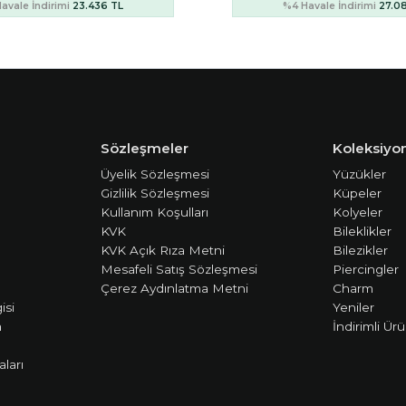
avale İndirimi
27.085 TL
%4 Havale İndirimi
90.3
Sözleşmeler
Koleksiyon
Üyelik Sözleşmesi
Yüzükler
Gizlilik Sözleşmesi
Küpeler
Kullanım Koşulları
Kolyeler
KVK
Bileklikler
KVK Açık Rıza Metni
Bilezikler
Mesafeli Satış Sözleşmesi
Piercingler
Çerez Aydınlatma Metni
Charm
isi
Yeniler
m
İndirimli Ürü
ları