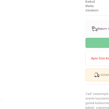
Barkod
Marka
Gönderim
Bakım G
Aynı Gün Ka
SIPA
Zarif tasarımıyl
özenle hazırlanmı
günlük kullanımda 
kaliteli malzem