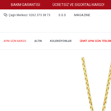
BAKIM GARANTİSİ
ÜCRETSİZ VE SİGORTALI KARGO!
S.S.S
MAGAZINE
Çağrı Merkezi: 0262 373 38 73
AYNI GÜN KARGO
ALTIN
KOLEKSİYONLAR
İZMİT AYNI GÜN TESLİ