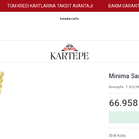
TÜM KREDİ KARTLARINA TAKSİT AVANTAJI
BAKIM GARANTİSİ
header.info
M
Minima Sar
Anasayfa
KOLE
66.958
Stok Kodu