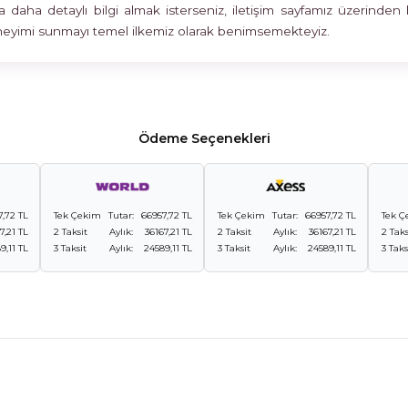
 daha detaylı bilgi almak isterseniz, iletişim sayfamız üzerinden 
deneyimi sunmayı temel ilkemiz olarak benimsemekteyiz.
Ödeme Seçenekleri
7,72 TL
Tek Çekim
Tutar:
66957,72 TL
Tek Çekim
Tutar:
66957,72 TL
Tek Ç
7,21 TL
2 Taksit
Aylık:
36167,21 TL
2 Taksit
Aylık:
36167,21 TL
2 Taks
9,11 TL
3 Taksit
Aylık:
24589,11 TL
3 Taksit
Aylık:
24589,11 TL
3 Taks