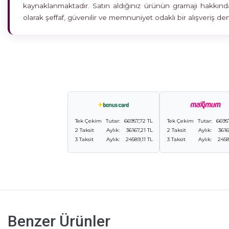
kaynaklanmaktadır. Satın aldığınız ürünün gramajı hakkında
olarak şeffaf, güvenilir ve memnuniyet odaklı bir alışveriş 
Tek Çekim
Tutar:
66957,72 TL
Tek Çekim
Tutar:
6695
2 Taksit
Aylık:
36167,21 TL
2 Taksit
Aylık:
3616
3 Taksit
Aylık:
24589,11 TL
3 Taksit
Aylık:
2458
Benzer Ürünler