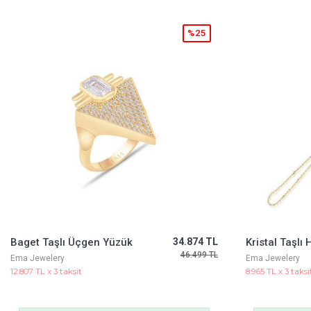
%25
Kristal Taşlı Harf Şahmeran
24.412 TL
Fortuna Küp
32.549 TL
Ema Jewelery
Cetaş Jewelery
8.965 TL x 3 taksit
10.361 TL x 3 taksi