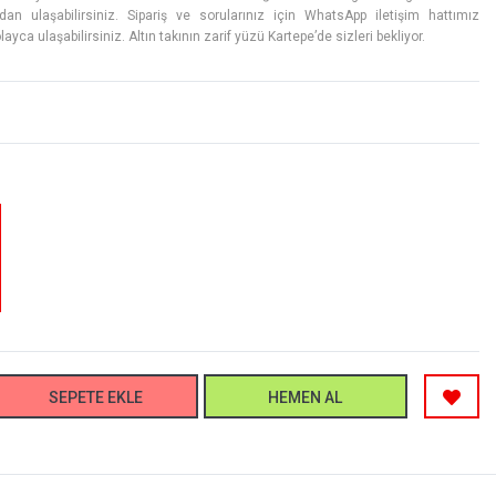
an ulaşabilirsiniz. Sipariş ve sorularınız için WhatsApp iletişim hattımız
ayca ulaşabilirsiniz. Altın takının zarif yüzü Kartepe’de sizleri bekliyor.
SEPETE EKLE
HEMEN AL