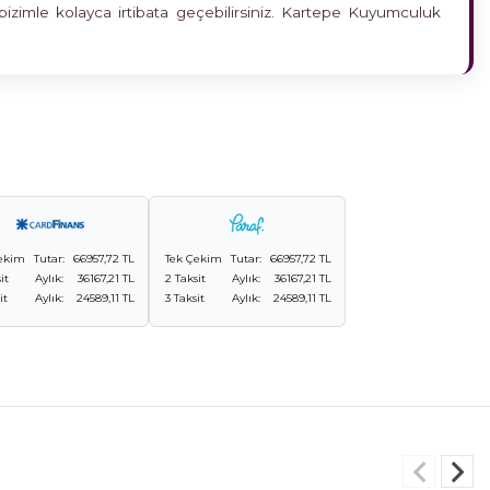
bizimle kolayca irtibata geçebilirsiniz. Kartepe Kuyumculuk
ekim
Tutar:
66957,72 TL
Tek Çekim
Tutar:
66957,72 TL
it
Aylık:
36167,21 TL
2 Taksit
Aylık:
36167,21 TL
it
Aylık:
24589,11 TL
3 Taksit
Aylık:
24589,11 TL