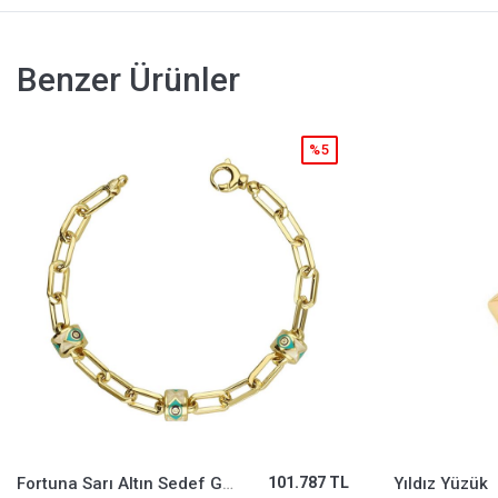
Benzer Ürünler
%25
Yıldız Yüzük
24.412 TL
Altın Şans Bil