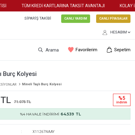
İ
TÜM KREDİ KARTLARINA TAKSİT AVANTAJI
KOLAY İAD
SIPARIŞ TAKIBI
CANLI YARDIM
CANLI PİYASALAR
HESABIM
Favorilerim
Sepetim
Arama
ı Burç Kolyesi
Mineli Taşlı Burç Kolyesi
KSİYONLAR
 TL
%5
71.075 TL
i̇ndi̇ri̇m
64.539 TL
%4 HAVALE İNDİRİMİ
X11267NAAY