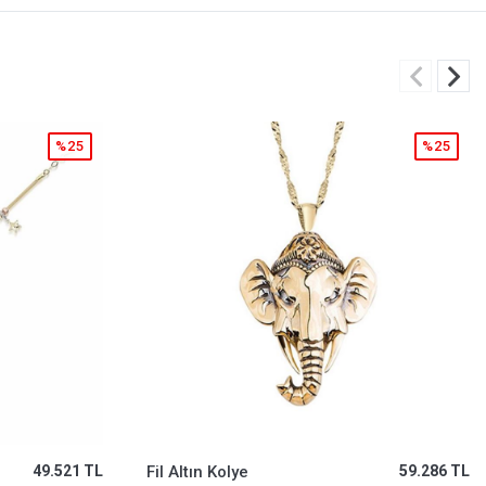
%25
%5
59.286 TL
Fortuna Sarı Altın Mineli Bileklik
253.926 TL