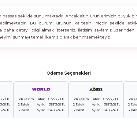
assas şekilde sunulmaktadır. Ancak altın ürünlerimizin büyük bir böl
rülebilmektedir. Bu durum, ürünün kalitesini hiçbir şekilde 
 daha detaylı bilgi almak isterseniz, iletişim sayfamız üzerinden 
deneyimi sunmayı temel ilkemiz olarak benimsemekteyiz.
Ödeme Seçenekleri
7,71 TL
Tek Çekim
Tutar:
67227,71 TL
Tek Çekim
Tutar:
67227,71 TL
Tek Ç
3,05 TL
2 Taksit
Aylık:
36313,05 TL
2 Taksit
Aylık:
36313,05 TL
2 Taks
8,26 TL
3 Taksit
Aylık:
24688,26 TL
3 Taksit
Aylık:
24688,26 TL
3 Taks