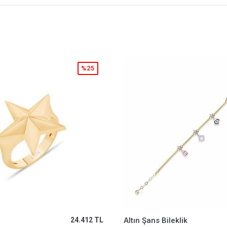
%25
eklik
49.521 TL
Fil Altın Kolye