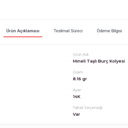
Ürün Açıklaması
Teslimat Süreci
Ödeme Bilgisi
Ürün Adı
Mineli Taşlı Burç Kolyesi
Gram
8.16 gr
Ayar
14K
Taksit Seçeneği
Var