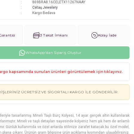
869BRA8.16CELETX11267NAAY
Cetaş Jewelery
Kargo Bedava
arantisi
3 Taksit İmkanı
Kolay İade
WhatsApp'dan Sipariş Oluştur
rgo kapsamında sunulan ürünleri görüntülemek için tıklayınız.
RIŞLERINIZ ÜCRETSIZ VE SIGORTALI KARGO ILE GÖNDERILIR.
eriyle tasarlanmış Mineli Taşlı Burç Kolyesi, 14 ayar gerçek altın kullanılarak
zırlanmıştır. Mineli ve taşlı detayları sayesinde kolyeniz hem şık hem de anlamlı
ır. Günlük kullanımda ve özel anlarda stilinize zarafet katacak bu özel model,
 ön plana çıkarır. Ürünün gram bilgisine ürün açıklama kısmından ulaşabilirsiniz.