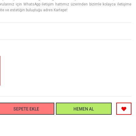
rularınız için WhatsApp iletişim hattımız üzerinden bizimle kolayca iletişime
lite ve estetiğin buluştuğu adres Kartepe!
SEPETE EKLE
HEMEN AL