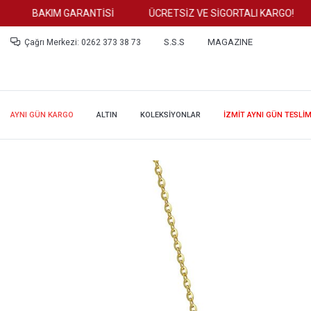
BAKIM GARANTİSİ
ÜCRETSİZ VE SİGORTALI KARGO!
S.S.S
MAGAZINE
Çağrı Merkezi: 0262 373 38 73
AYNI GÜN KARGO
ALTIN
KOLEKSİYONLAR
İZMİT AYNI GÜN TESLİ