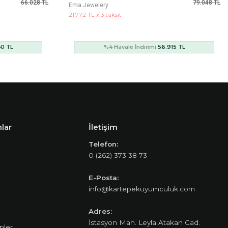
79.048 TL
268.506 TL
Cetaş Jewelery
93.250 TL x 3 taksit
15 TL
%4 Havale İndirimi
243.769 TL
lar
İletişim
Telefon:
0 (262) 373 38 73
E-Posta:
info@kartepekuyumculuk.com
Adres:
İstasyon Mah. Leyla Atakan Cad.
nler