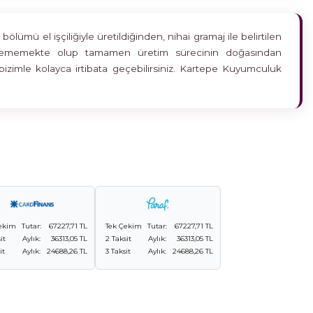
ümü el işçiliğiyle üretildiğinden, nihai gramaj ile belirtilen
etkilememekte olup tamamen üretim sürecinin doğasından
bizimle kolayca irtibata geçebilirsiniz. Kartepe Kuyumculuk
ekim
Tutar:
67227,71 TL
Tek Çekim
Tutar:
67227,71 TL
it
Aylık:
36313,05 TL
2 Taksit
Aylık:
36313,05 TL
it
Aylık:
24688,26 TL
3 Taksit
Aylık:
24688,26 TL