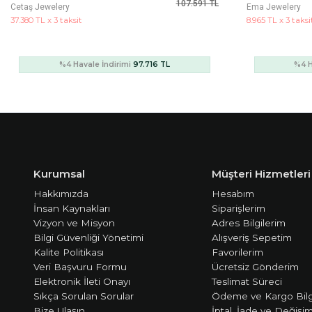
32.549 TL
Ema Jewelery
Ema Jewelery
8.965 TL x 3 taksit
18.186 TL x 3 taksi
%4 Havale İndirimi
23.436 TL
%4 H
Kurumsal
Müşteri Hizmetleri
Hakkımızda
Hesabım
İnsan Kaynakları
Siparişlerim
Vizyon ve Misyon
Adres Bilgilerim
Bilgi Güvenliği Yönetimi
Alışveriş Sepetim
Kalite Politikası
Favorilerim
Veri Başvuru Formu
Ücretsiz Gönderim
Elektronik İleti Onayı
Teslimat Süreci
Sıkça Sorulan Sorular
Ödeme ve Kargo Bilg
Bize Ulaşın
İptal, İade ve Değişi