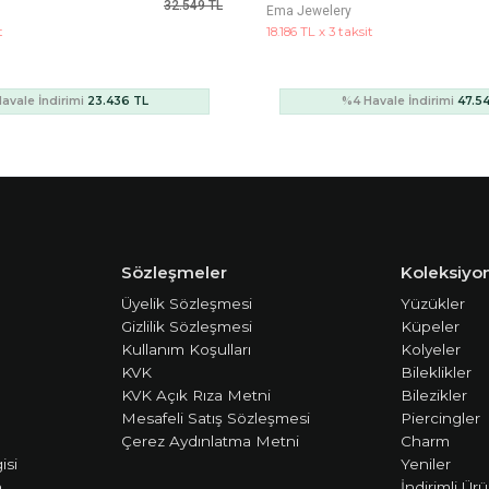
66.028 TL
Ema Jewelery
t
21.772 TL x 3 taksit
avale İndirimi
47.540 TL
%4 Havale İndirimi
56.9
Sözleşmeler
Koleksiyon
Üyelik Sözleşmesi
Yüzükler
Gizlilik Sözleşmesi
Küpeler
Kullanım Koşulları
Kolyeler
KVK
Bileklikler
KVK Açık Rıza Metni
Bilezikler
Mesafeli Satış Sözleşmesi
Piercingler
Çerez Aydınlatma Metni
Charm
isi
Yeniler
m
İndirimli Ürü