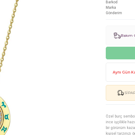
Barkod
Marka
Gönderim
Bakım G
Aynı Gün Ka
SIPA
Özel burç semboll
ince işçilikle ha
bir görünüm kazan
kişisel tarzınızı