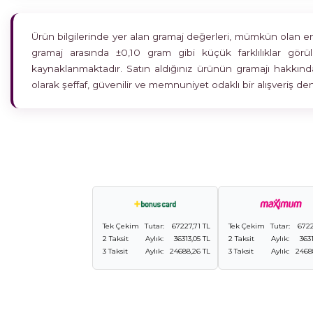
Ürün bilgilerinde yer alan gramaj değerleri, mümkün olan en h
gramaj arasında ±0,10 gram gibi küçük farklılıklar gö
kaynaklanmaktadır. Satın aldığınız ürünün gramajı hakkında
olarak şeffaf, güvenilir ve memnuniyet odaklı bir alışveriş 
Tek Çekim
Tutar:
67227,71 TL
Tek Çekim
Tutar:
6722
2 Taksit
Aylık:
36313,05 TL
2 Taksit
Aylık:
3631
3 Taksit
Aylık:
24688,26 TL
3 Taksit
Aylık:
2468