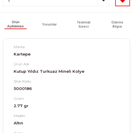
Ürün
Teslimat
Ödeme
Yorumlar
Açıklaması
Süreci
Bilgisi
Marka
Kartepe
Ürün Adı
Kutup Yıldız Turkuaz Mineli Kolye
Stok Kodu
5000186
Gram
2.77 gr
Maden
Altın
Ayar