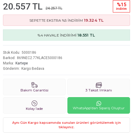
20.557 TL
%15
24.257 TL
i̇ndi̇ri̇m
19.324 TL
SEPETTE EKSTRA %5 İNDİRİM
18.551 TL
%4 HAVALE İNDİRİMİ
Stok Kodu
5000186
Barkod
869NEC2.77KLACE5000186
Marka
Kartepe
Gönderim
Kargo Bedava
Bakım Garantisi
3 Taksit İmkanı
WhatsApp'dan Sipariş Oluştur
Kolay İade
Aynı Gün Kargo kapsamında sunulan ürünleri görüntülemek için
tıklayınız.