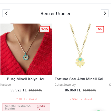
Benzer Ürünler
%5
%5
Fortuna Sarı Altın Mineli Kalpli Kolye
Sarı Altın Fortuna Kolye
Cetaş Jewelery
Cetaş Jewelery
86.060 TL
64.123 TL
90.987 TL
67.835 TL
31.604 TL x 3 taksit
23.548 TL x 3 taksit