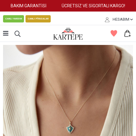
BAKIM GARANTİSİ
ÜCRETSİZ VE SİGORTALI KARGO!
HESABIM
CANLI YARDIM
CANLI PİYASALAR