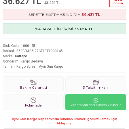
36.627 TL
43.220 TL
i̇ndi̇ri̇m
34.431 TL
SEPETTE EKSTRA %5 İNDİRİM
33.054 TL
%4 HAVALE İNDİRİMİ
Stok Kodu
1000145
Barkod
869BRAB5.27CELET1000145
Marka
Kartepe
Gönderim
Kargo Bedava
Tahmini Kargo Süresi
Aynı Gün Kargo
Bakım Garantisi
3 Taksit İmkanı
WhatsApp'dan Sipariş Oluştur
Kolay İade
Aynı Gün Kargo kapsamında sunulan ürünleri görüntülemek için
tıklayınız.