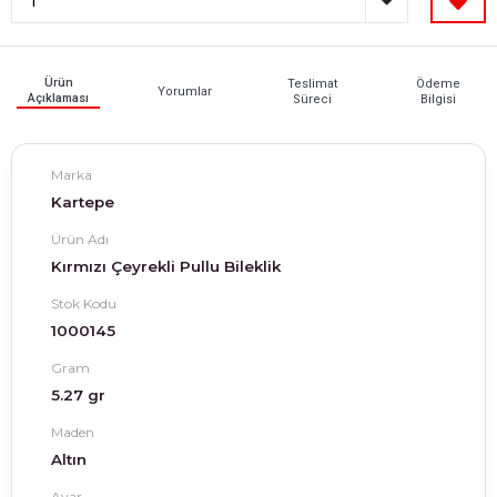
Ürün
Teslimat
Ödeme
Yorumlar
Açıklaması
Süreci
Bilgisi
Marka
Kartepe
Ürün Adı
Kırmızı Çeyrekli Pullu Bileklik
Stok Kodu
1000145
Gram
5.27 gr
Maden
Altın
Ayar