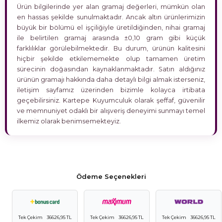
Ürün bilgilerinde yer alan gramaj değerleri, mümkün olan
en hassas şekilde sunulmaktadır. Ancak altın ürünlerimizin
büyük bir bölümü el işçiliğiyle üretildiğinden, nihai gramaj
ile belirtilen gramaj arasında ±0,10 gram gibi küçük
farklılıklar görülebilmektedir. Bu durum, ürünün kalitesini
hiçbir şekilde etkilememekte olup tamamen üretim
sürecinin doğasından kaynaklanmaktadır. Satın aldığınız
ürünün gramajı hakkında daha detaylı bilgi almak isterseniz,
iletişim sayfamız üzerinden bizimle kolayca irtibata
geçebilirsiniz. Kartepe Kuyumculuk olarak şeffaf, güvenilir
ve memnuniyet odaklı bir alışveriş deneyimi sunmayı temel
ilkemiz olarak benimsemekteyiz.
Ödeme Seçenekleri
Tek Çekim
36626,95 TL
Tek Çekim
36626,95 TL
Tek Çekim
36626,95 TL