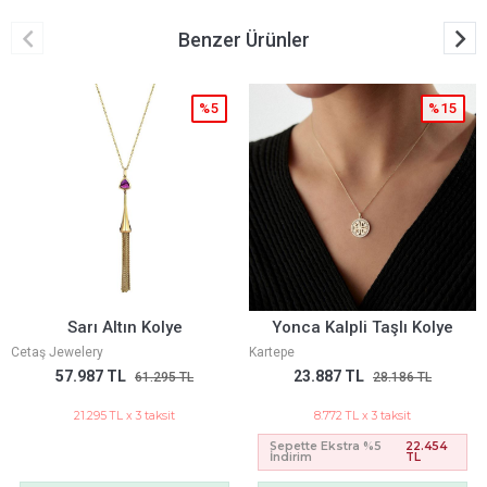
Benzer Ürünler
%15
%15
Yonca Kalpli Taşlı Kolye
Yonca Kalp Taşlı Kolye
Kartepe
Kartepe
23.887 TL
16.477 TL
28.186 TL
19.443 TL
8.772 TL x 3 taksit
6.051 TL x 3 taksit
Sepette Ekstra %5
22.454
Sepette Ekstra %5
15.489
İndirim
TL
İndirim
TL