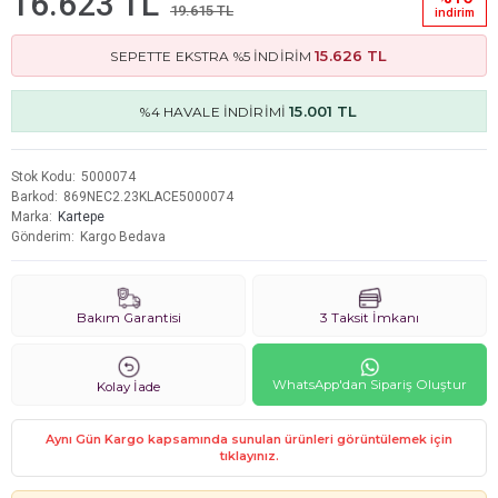
16.623 TL
19.615 TL
i̇ndi̇ri̇m
15.626 TL
SEPETTE EKSTRA %5 İNDİRİM
15.001 TL
%4 HAVALE İNDİRİMİ
Stok Kodu
5000074
Barkod
869NEC2.23KLACE5000074
Marka
Kartepe
Gönderim
Kargo Bedava
Bakım Garantisi
3 Taksit İmkanı
WhatsApp'dan Sipariş Oluştur
Kolay İade
Aynı Gün Kargo kapsamında sunulan ürünleri görüntülemek için
tıklayınız.