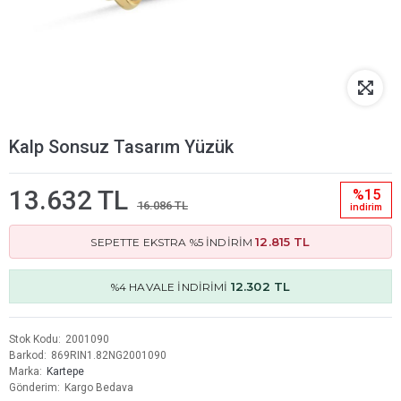
Kalp Sonsuz Tasarım Yüzük
13.632 TL
%15
16.086 TL
i̇ndi̇ri̇m
12.815 TL
SEPETTE EKSTRA %5 İNDİRİM
12.302 TL
%4 HAVALE İNDİRİMİ
Stok Kodu
2001090
Barkod
869RIN1.82NG2001090
Marka
Kartepe
Gönderim
Kargo Bedava