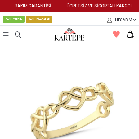
BAKIM GARANTİSİ
ÜCRETSİZ VE SİGORTALI KARGO!
HESABIM
CANLI YARDIM
CANLI PİYASALAR