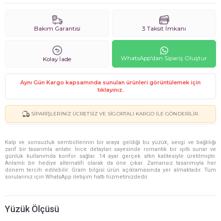
Bakım Garantisi
3 Taksit İmkanı
WhatsApp'dan Sipariş Oluştur
Kolay İade
Aynı Gün Kargo kapsamında sunulan ürünleri görüntülemek için
tıklayınız.
SIPARIŞLERINIZ ÜCRETSIZ VE SIGORTALI KARGO ILE GÖNDERILIR.
Kalp ve sonsuzluk sembollerinin bir araya geldiği bu yüzük, sevgi ve bağlılığı
zarif bir tasarımla anlatır. İnce detayları sayesinde romantik bir ışıltı sunar ve
günlük kullanımda konfor sağlar. 14 ayar gerçek altın kalitesiyle üretilmiştir.
Anlamlı bir hediye alternatifi olarak da öne çıkar. Zamansız tasarımıyla her
dönem tercih edilebilir. Gram bilgisi ürün açıklamasında yer almaktadır. Tüm
sorularınız için WhatsApp iletişim hattı hizmetinizdedir.
Yüzük Ölçüsü