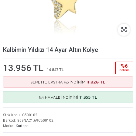
Kalbimin Yıldızı 14 Ayar Altın Kolye
13.956 TL
%6
14.847 TL
i̇ndi̇ri̇m
11.828 TL
SEPETTE EKSTRA %5 İNDİRİM
11.355 TL
%4 HAVALE İNDİRİMİ
Stok Kodu
C500102
Barkod
869NAC1.69C500102
Marka
Kartepe