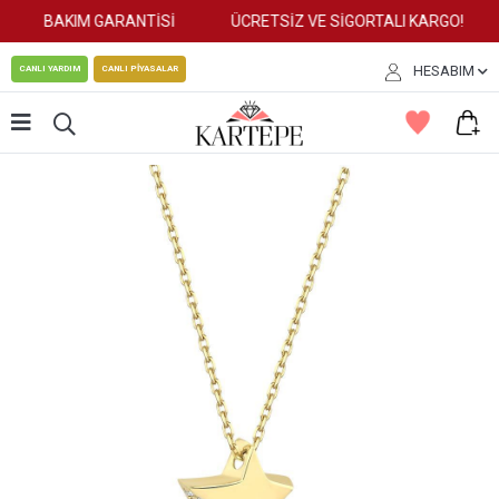
BAKIM GARANTİSİ
ÜCRETSİZ VE SİGORTALI KARGO!
HESABIM
CANLI YARDIM
CANLI PİYASALAR