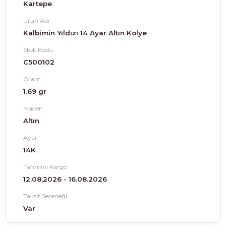
Kartepe
Ürün Adı
Kalbimin Yıldızı 14 Ayar Altın Kolye
Stok Kodu
C500102
Gram
1.69 gr
Maden
Altın
Ayar
14K
Tahmini Kargo
12.08.2026 - 16.08.2026
Taksit Seçeneği
Var