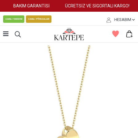
BAKIM GARANTİSİ
ÜCRETSİZ VE SİGORTALI KARGO!
HESABIM
CANLI YARDIM
CANLI PİYASALAR