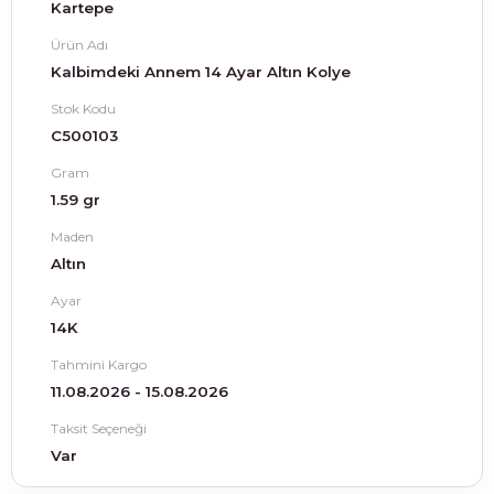
Kartepe
Ürün Adı
Kalbimdeki Annem 14 Ayar Altın Kolye
Stok Kodu
C500103
Gram
1.59 gr
Maden
Altın
Ayar
14K
Tahmini Kargo
11.08.2026 - 15.08.2026
Taksit Seçeneği
Var