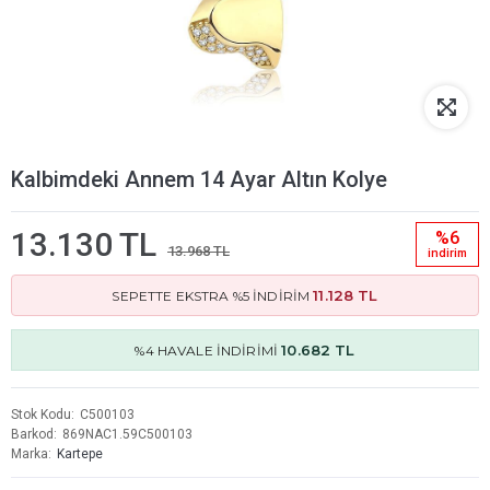
Kalbimdeki Annem 14 Ayar Altın Kolye
13.130 TL
%6
13.968 TL
i̇ndi̇ri̇m
11.128 TL
SEPETTE EKSTRA %5 İNDİRİM
10.682 TL
%4 HAVALE İNDİRİMİ
Stok Kodu
C500103
Barkod
869NAC1.59C500103
Marka
Kartepe