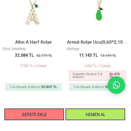
Altın A Harf Kolye
Armut Kolye Ucu(0,60*2,10 Cm)
Ema Jewelery
Kartepe
32.084 TL
11.143 TL
42.779 TL
13.149 TL
11.782 TL x 3 taksit
4.092 TL x 3 taksit
Sepette Ekstra %5
10.475
İndirim
TL
%4 Havale İndirimi
30.801 TL
%4 Havale İndirimi
10.056 TL
SEPETE EKLE
HEMEN AL