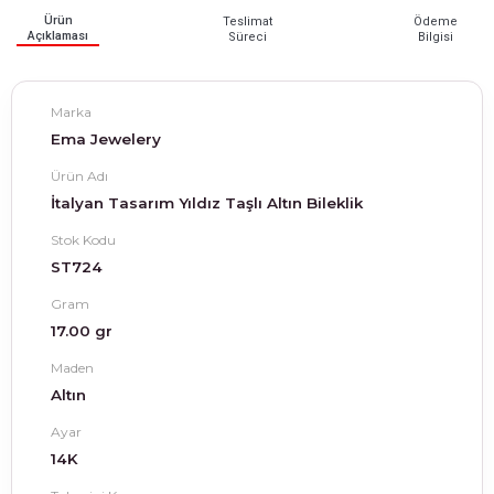
Ürün
Teslimat
Ödeme
Açıklaması
Süreci
Bilgisi
Marka
Ema Jewelery
Ürün Adı
İtalyan Tasarım Yıldız Taşlı Altın Bileklik
Stok Kodu
ST724
Gram
17.00 gr
Maden
Altın
Ayar
14K