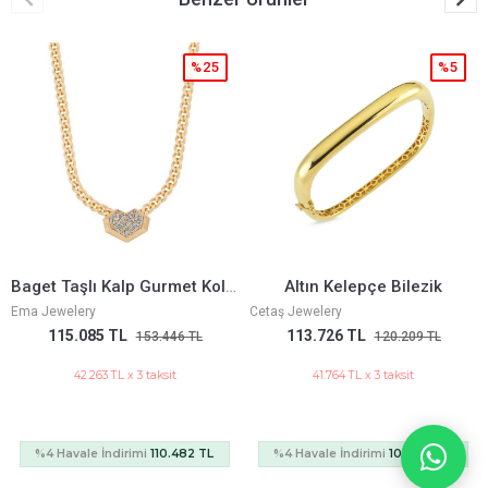
5
%5
%25
Baget Taşlı Kalp Gurmet Kolye
Altın Kelepçe Bilezik
7 Mm Piramit Gurmet Bilekl
Cetaş Jewelery
Ema Jewelery
113.726 TL
80.210 TL
120.209 TL
106.947 TL
41.764 TL x 3 taksit
29.456 TL x 3 taksit
L
%4 Havale İndirimi
109.177 TL
%4 Havale İndirimi
77.002 TL