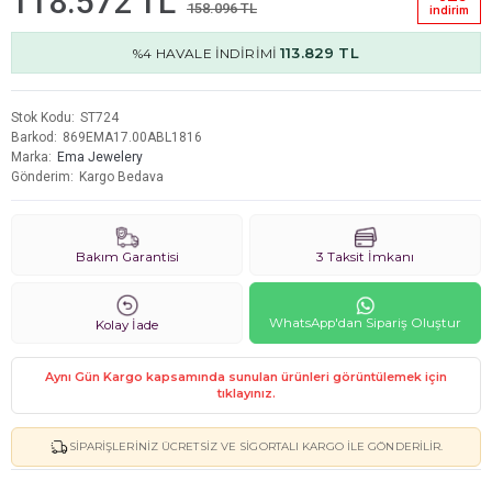
118.572 TL
158.096 TL
i̇ndi̇ri̇m
113.829 TL
%4 HAVALE İNDİRİMİ
Stok Kodu
ST724
Barkod
869EMA17.00ABL1816
Marka
Ema Jewelery
Gönderim
Kargo Bedava
Bakım Garantisi
3 Taksit İmkanı
WhatsApp'dan Sipariş Oluştur
Kolay İade
Aynı Gün Kargo kapsamında sunulan ürünleri görüntülemek için
tıklayınız.
SIPARIŞLERINIZ ÜCRETSIZ VE SIGORTALI KARGO ILE GÖNDERILIR.