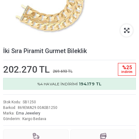
İki Sıra Piramit Gurmet Bileklik
202.270 TL
%25
269.693 TL
i̇ndi̇ri̇m
194.179 TL
%4 HAVALE İNDİRİMİ
Stok Kodu
SB1250
Barkod
869EMA29.00ASB1250
Marka
Ema Jewelery
Gönderim
Kargo Bedava