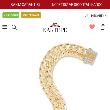
BAKIM GARANTİSİ
ÜCRETSİZ VE SİGORTALI KARGO!
HESABIM
CANLI YARDIM
CANLI PİYASALAR