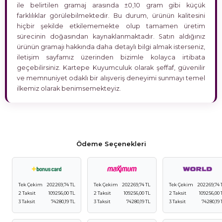
ile belirtilen gramaj arasında ±0,10 gram gibi küçük
farklılıklar görülebilmektedir. Bu durum, ürünün kalitesini
hiçbir şekilde etkilememekte olup tamamen üretim
sürecinin doğasından kaynaklanmaktadır. Satın aldığınız
ürünün gramajı hakkında daha detaylı bilgi almak isterseniz,
iletişim sayfamız üzerinden bizimle kolayca irtibata
geçebilirsiniz. Kartepe Kuyumculuk olarak şeffaf, güvenilir
ve memnuniyet odaklı bir alışveriş deneyimi sunmayı temel
ilkemiz olarak benimsemekteyiz.
Ödeme Seçenekleri
Tek Çekim
202269,74 TL
Tek Çekim
202269,74 TL
Tek Çekim
202269,74 
2 Taksit
109256,00 TL
2 Taksit
109256,00 TL
2 Taksit
109256,00 
3 Taksit
74280,19 TL
3 Taksit
74280,19 TL
3 Taksit
74280,19 