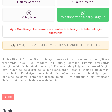
Bakım Garantisi
3 Taksit İmkanı
WhatsApp'dan Sipariş Oluştur
Kolay İade
Aynı Gün Kargo kapsamında sunulan ürünleri görüntülemek için
tıklayınız.
SIPARIŞLERINIZ ÜCRETSIZ VE SIGORTALI KARGO ILE GÖNDERILIR.
İki Sıra Piramit Gurmet Bileklik, 14 ayar gerçek altından hazırlanmış olup çift sıra
tasarımıyla güçlü ve modern bir duruş sergiler. Piramit detaylarıyla
zenginleştirilmiş bu özel model günlük yaşamda şıklığınızı tamamladığı gibi
özel günlerde de dikkat çekici bir aksesuardır. Dayanıklı yapısıyla uzun yıllar
kullanılabilir. Koleksiyonunuza farklı bir değer katacak bu bilekliğin gram
bilgisine açıklama kısmından ulaşabilirsiniz. Tüm sorularınız için Whatsapp
iletişim hattımızdan bizlere ulaşabilirsiniz.
Renk