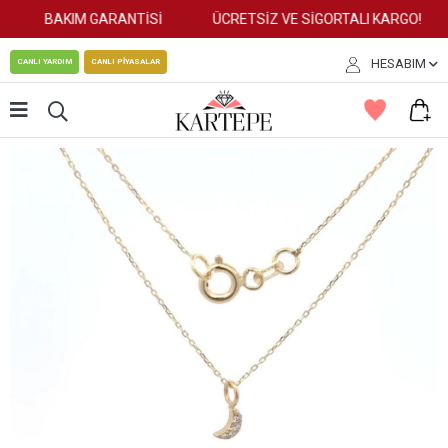
BAKIM GARANTİSİ
ÜCRETSİZ VE SİGORTALI KARGO!
HESABIM
CANLI YARDIM
CANLI PİYASALAR