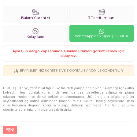
Bakım Garantisi
3 Taksit İmkanı
WhatsApp'dan Sipariş Oluştur
Kolay İade
Aynı Gün Kargo kapsamında sunulan ürünleri görüntülemek için
tıklayınız.
SIPARIŞLERINIZ ÜCRETSIZ VE SIGORTALI KARGO ILE GÖNDERILIR.
Hilal Taşlı Kolye, zarif hilal figürü ve taş detaylarıyla öne çıkan 14 ayar gerçek altın
kolyedir. Hem günlük kullanımda hem de özel davetlerde stilinizi ön plana
çıkaran modern ve dikkat çekici bir aksesuardır. Ürünün gram bilgisine ürün
sayfasındaki açıklama kısmından ulaşabilirsiniz. Kaliteli işçiliği sayesinde uzun
yıllar boyunca değerini korur. Whatsapp iletişim hattımızdan her türlü soru ve
sipariş talepleriniz için bize ulaşabilirsiniz.