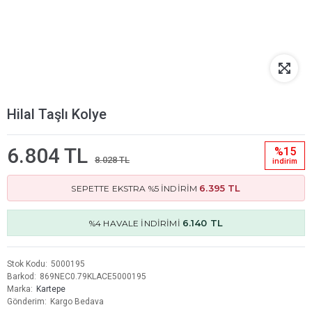
Hilal Taşlı Kolye
6.804 TL
%15
8.028 TL
i̇ndi̇ri̇m
6.395 TL
SEPETTE EKSTRA %5 İNDİRİM
6.140 TL
%4 HAVALE İNDİRİMİ
Stok Kodu
5000195
Barkod
869NEC0.79KLACE5000195
Marka
Kartepe
Gönderim
Kargo Bedava