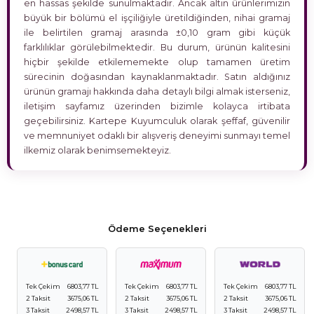
en hassas şekilde sunulmaktadır. Ancak altın ürünlerimizin
büyük bir bölümü el işçiliğiyle üretildiğinden, nihai gramaj
ile belirtilen gramaj arasında ±0,10 gram gibi küçük
farklılıklar görülebilmektedir. Bu durum, ürünün kalitesini
hiçbir şekilde etkilememekte olup tamamen üretim
sürecinin doğasından kaynaklanmaktadır. Satın aldığınız
ürünün gramajı hakkında daha detaylı bilgi almak isterseniz,
iletişim sayfamız üzerinden bizimle kolayca irtibata
geçebilirsiniz. Kartepe Kuyumculuk olarak şeffaf, güvenilir
ve memnuniyet odaklı bir alışveriş deneyimi sunmayı temel
ilkemiz olarak benimsemekteyiz.
Ödeme Seçenekleri
Tek Çekim
6803,77 TL
Tek Çekim
6803,77 TL
Tek Çekim
6803,77 TL
2 Taksit
3675,06 TL
2 Taksit
3675,06 TL
2 Taksit
3675,06 TL
3 Taksit
2498,57 TL
3 Taksit
2498,57 TL
3 Taksit
2498,57 TL