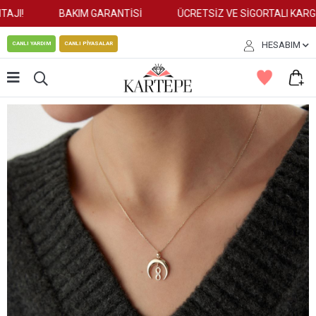
AJI!
BAKIM GARANTİSİ
ÜCRETSİZ VE SİGORTALI KARGO
HESABIM
CANLI YARDIM
CANLI PİYASALAR