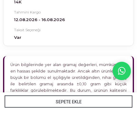
14K
Tahmini Kargo
12.08.2026 - 16.08.2026
Taksit Seçeneği
Var
Ürün bilgilerinde yer alan gramaj değerleri, mümkün olan
en hassas şekilde sunulmaktadır. Ancak altın ürünlerimizin
büyük bir bölümü el işçiliğiyle üretildiğinden, nihai gramaj
ile belirtilen gramaj arasında ±0,10 gram gibi küçük
farklılıklar görülebilmektedir. Bu durum, ürünün kalitesini
hiçbir şekilde etkilememekte olup tamamen üretim
SEPETE EKLE
sürecinin doğasından kaynaklanmaktadır. Satın aldığınız
ürünün gramajı hakkında daha detaylı bilgi almak isterseniz,
iletişim sayfamız üzerinden bizimle kolayca irtibata
geçebilirsiniz. Kartepe Kuyumculuk olarak şeffaf, güvenilir
ve memnuniyet odaklı bir alışveriş deneyimi sunmayı temel
ilkemiz olarak benimsemekteyiz.