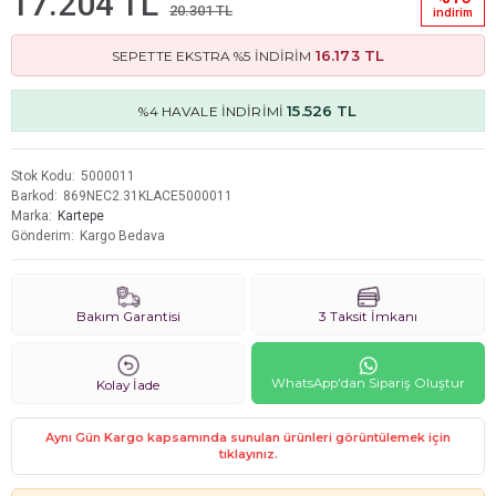
17.204 TL
20.301 TL
i̇ndi̇ri̇m
16.173 TL
SEPETTE EKSTRA %5 İNDİRİM
15.526 TL
%4 HAVALE İNDİRİMİ
Stok Kodu
5000011
Barkod
869NEC2.31KLACE5000011
Marka
Kartepe
Gönderim
Kargo Bedava
Bakım Garantisi
3 Taksit İmkanı
WhatsApp'dan Sipariş Oluştur
Kolay İade
Aynı Gün Kargo kapsamında sunulan ürünleri görüntülemek için
tıklayınız.