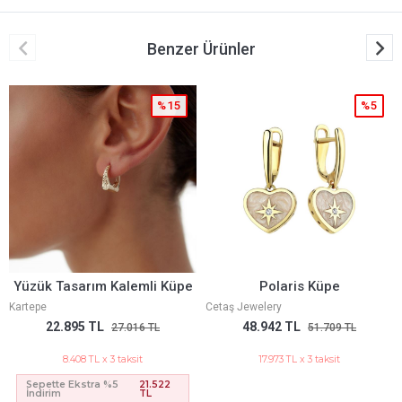
Benzer Ürünler
%5
%5
Polaris Küpe
Aqualis Küpe
Cetaş Jewelery
Cetaş Jewelery
48.942 TL
57.650 TL
51.709 TL
60.958 TL
17.973 TL x 3 taksit
21.171 TL x 3 taksit