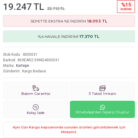
19.247 TL
%15
22.712 TL
i̇ndi̇ri̇m
18.093 TL
SEPETTE EKSTRA %5 İNDİRİM
17.370 TL
%4 HAVALE İNDİRİMİ
Stok Kodu
4000031
Barkod
869EAR2.59ING4000031
Marka
Kartepe
Gönderim
Kargo Bedava
Bakım Garantisi
3 Taksit İmkanı
WhatsApp'dan Sipariş Oluştur
Kolay İade
Aynı Gün Kargo kapsamında sunulan ürünleri görüntülemek için
tıklayınız.