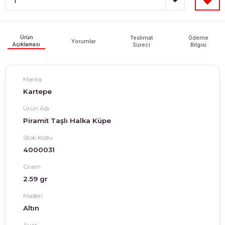
Ürün
Teslimat
Ödeme
Yorumlar
Açıklaması
Süreci
Bilgisi
Marka
Kartepe
Ürün Adı
Piramit Taşlı Halka Küpe
Stok Kodu
4000031
Gram
2.59 gr
Maden
Altın
Ayar