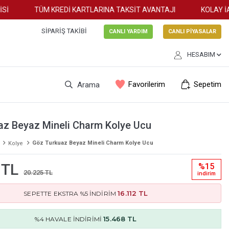
TÜM KREDİ KARTLARINA TAKSİT AVANTAJI
KOLAY İADE
SIPARIŞ TAKIBI
CANLI YARDIM
CANLI PİYASALAR
HESABIM
Favorilerim
Sepetim
Arama
az Beyaz Mineli Charm Kolye Ucu
Göz Turkuaz Beyaz Mineli Charm Kolye Ucu
Kolye
 TL
%15
20.225 TL
i̇ndi̇ri̇m
16.112 TL
SEPETTE EKSTRA %5 İNDİRİM
15.468 TL
%4 HAVALE İNDİRİMİ