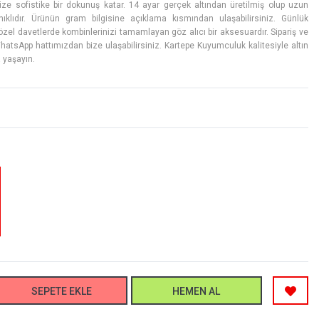
inize sofistike bir dokunuş katar. 14 ayar gerçek altından üretilmiş olup uzun
klıdır. Ürünün gram bilgisine açıklama kısmından ulaşabilirsiniz. Günlük
zel davetlerde kombinlerinizi tamamlayan göz alıcı bir aksesuardır. Sipariş ve
WhatsApp hattımızdan bize ulaşabilirsiniz. Kartepe Kuyumculuk kalitesiyle altın
a yaşayın.
SEPETE EKLE
HEMEN AL