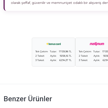
olarak şeffaf, güvenilir ve memnuniyet odaklı bir alışveriş 
Tek Çekim
Tutar:
17139,98 TL
Tek Çekim
Tutar:
1713
2 Taksit
Aylık:
9258,16 TL
2 Taksit
Aylık:
9258
3 Taksit
Aylık:
6294,37 TL
3 Taksit
Aylık:
6294
Benzer Ürünler