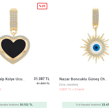
%25
Nazar Boncuklu Güneş Charm
34.874 TL
Nazar Boncuklu Göz Kolye
46.499 TL
Ema Jewelery
it
10.245 TL x 3 taksit
avale İndirimi
33.479 TL
%4 Havale İndirimi
26.7