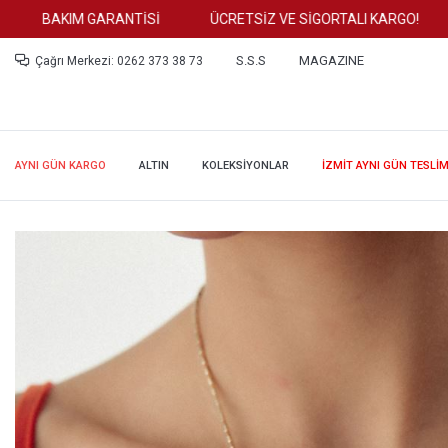
BAKIM GARANTİSİ
ÜCRETSİZ VE SİGORTALI KARGO!
TÜ
S.S.S
MAGAZINE
Çağrı Merkezi: 0262 373 38 73
AYNI GÜN KARGO
ALTIN
KOLEKSİYONLAR
İZMİT AYNI GÜN TESLİ