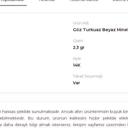
Ürün Adı
Göz Turkuaz Beyaz Minel
Gram
2.3 gr
Ayar
14K
Taksit Seçeneği
Var
assas şekilde sunulmaktadır. Ancak altın ürünlerimizin büyük bir böl
rülebilmektedir. Bu durum, ürünün kalitesini hiçbir şekilde 
 daha detaylı bilgi almak isterseniz, iletişim sayfamız üzerinden 