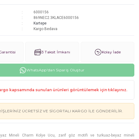
6000156
869NEC2.3KLACE6000156
Kartepe
Kargo Bedava
arantisi
3 Taksit İmkanı
Kolay İade
WhatsApp'dan Sipariş Oluştur
rgo kapsamında sunulan ürünleri görüntülemek için tıklayınız.
RIŞLERINIZ ÜCRETSIZ VE SIGORTALI KARGO ILE GÖNDERILIR.
az Mineli Charm Kolye Ucu, zarif göz motifi ve turkuaz-beyaz mineli