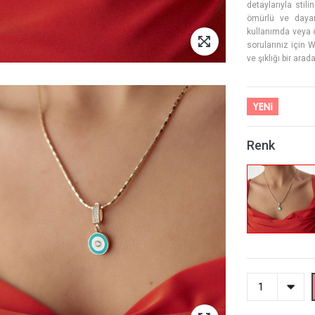
detaylarıyla stil
ömürlü ve dayanı
kullanımda veya ö
sorularınız için 
ve şıklığı bir arad
Renk