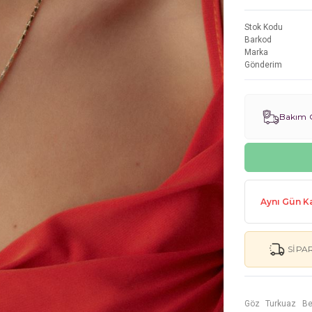
Stok Kodu
Barkod
Marka
Gönderim
Bakım G
Aynı Gün Ka
SIPA
Göz Turkuaz Bey