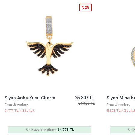
%25
Siyah Mine Kalp Kolye Ucu Charm
31.387 TL
41.849 TL
Ema Jewelery
Ema Jewelery
11.526 TL x 3 taksit
12.807 TL x 3 taks
%4 Havale İndirimi
30.132 TL
%4 H