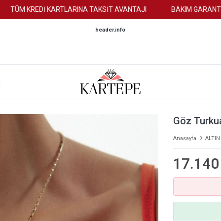
M KREDİ KARTLARINA TAKSİT AVANTAJI
BAKIM GARANTİSİ
header.info
M
Göz Turku
Anasayfa
ALTIN
17.140