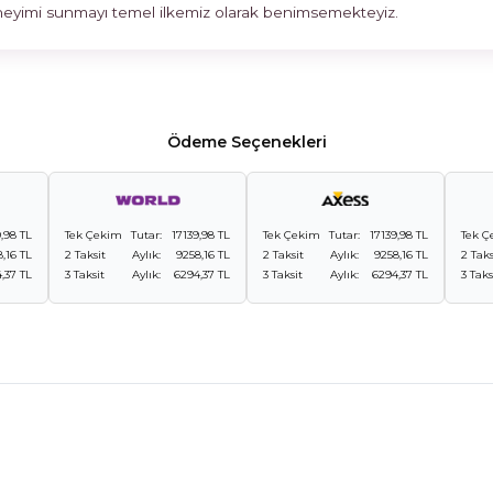
deneyimi sunmayı temel ilkemiz olarak benimsemekteyiz.
Ödeme Seçenekleri
9,98 TL
Tek Çekim
Tutar:
17139,98 TL
Tek Çekim
Tutar:
17139,98 TL
Tek Ç
,16 TL
2 Taksit
Aylık:
9258,16 TL
2 Taksit
Aylık:
9258,16 TL
2 Taks
,37 TL
3 Taksit
Aylık:
6294,37 TL
3 Taksit
Aylık:
6294,37 TL
3 Taks