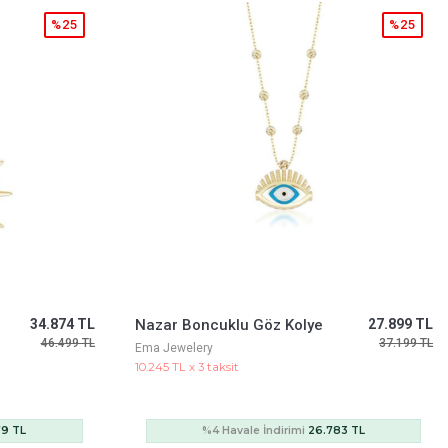
%25
%5
27.899 TL
Altın Anahtar Kolye
65.102 TL
37.199 TL
68.817 TL
Cetaş Jewelery
23.908 TL x 3 taksit
83 TL
%4 Havale İndirimi
62.498 TL