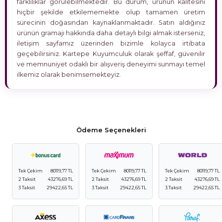
farklılıklar görülebilmektedir. Bu durum, ürünün kalitesini
hiçbir şekilde etkilememekte olup tamamen üretim
sürecinin doğasından kaynaklanmaktadır. Satın aldığınız
ürünün gramajı hakkında daha detaylı bilgi almak isterseniz,
iletişim sayfamız üzerinden bizimle kolayca irtibata
geçebilirsiniz. Kartepe Kuyumculuk olarak şeffaf, güvenilir
ve memnuniyet odaklı bir alışveriş deneyimi sunmayı temel
ilkemiz olarak benimsemekteyiz.
Ödeme Seçenekleri
Tek Çekim
80119,77 TL
Tek Çekim
80119,77 TL
Tek Çekim
80119,77 TL
2 Taksit
43276,69 TL
2 Taksit
43276,69 TL
2 Taksit
43276,69 TL
3 Taksit
29422,65 TL
3 Taksit
29422,65 TL
3 Taksit
29422,65 TL