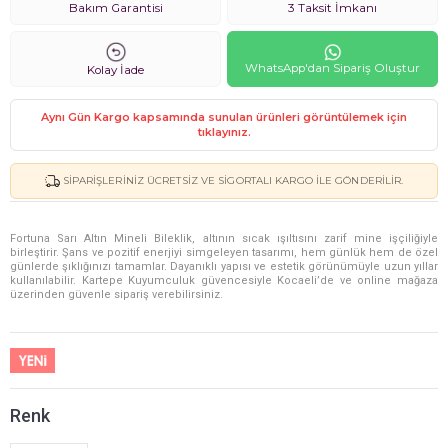
Bakım Garantisi
3 Taksit İmkanı
WhatsApp'dan Sipariş Oluştur
Kolay İade
Aynı Gün Kargo kapsamında sunulan ürünleri görüntülemek için
tıklayınız.
SIPARIŞLERINIZ ÜCRETSIZ VE SIGORTALI KARGO ILE GÖNDERILIR.
Fortuna Sarı Altın Mineli Bileklik, altının sıcak ışıltısını zarif mine işçiliğiyle
birleştirir. Şans ve pozitif enerjiyi simgeleyen tasarımı, hem günlük hem de özel
günlerde şıklığınızı tamamlar. Dayanıklı yapısı ve estetik görünümüyle uzun yıllar
kullanılabilir. Kartepe Kuyumculuk güvencesiyle Kocaeli’de ve online mağaza
üzerinden güvenle sipariş verebilirsiniz.
Renk