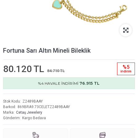
Fortuna Sarı Altın Mineli Bileklik
80.120 TL
%5
84.710 TL
i̇ndi̇ri̇m
76.915 TL
%4 HAVALE İNDİRİMİ
Stok Kodu
Z2489BAAY
Barkod
869BRA9.73CELETZ2489BAAY
Marka
Cetaş Jewelery
Gönderim
Kargo Bedava