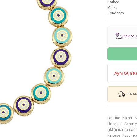
Barkod
Marka
Gönderim
Bakım G
Aynı Gün Ka
SIPA
Fortuna Nazar Mi
birleştirir. Şan
şıklığınızı tamam
Kartepe Kuyumcu