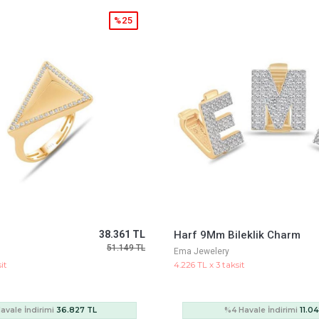
%25
eklik Charm
11.508 TL
Altın Mineli Trend Bileklik
15.345 TL
Ema Jewelery
it
11.526 TL x 3 taksit
avale İndirimi
11.048 TL
%4 Havale İndirimi
30.1