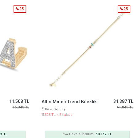
%25
%25
31.387 TL
Pembe Taş Çerçevelil Kolye
153.446 TL
41.849 TL
204.595 TL
Ema Jewelery
56.350 TL x 3 taksit
32 TL
%4 Havale İndirimi
147.308 TL