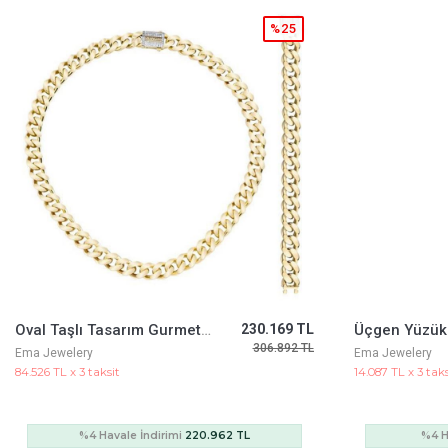
%25
Üçgen Yüzük
38.361 TL
Harf 9Mm Bil
51.149 TL
Ema Jewelery
Ema Jewelery
14.087 TL x 3 taksit
4.226 TL x 3 taks
%4 Havale İndirimi
36.827 TL
%4 H