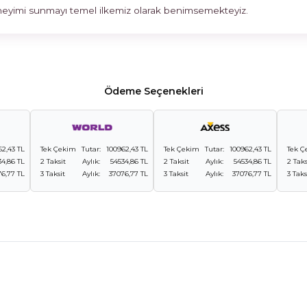
deneyimi sunmayı temel ilkemiz olarak benimsemekteyiz.
Ödeme Seçenekleri
62,43 TL
Tek Çekim
Tutar:
100962,43 TL
Tek Çekim
Tutar:
100962,43 TL
Tek Ç
34,86 TL
2 Taksit
Aylık:
54534,86 TL
2 Taksit
Aylık:
54534,86 TL
2 Taks
6,77 TL
3 Taksit
Aylık:
37076,77 TL
3 Taksit
Aylık:
37076,77 TL
3 Taks