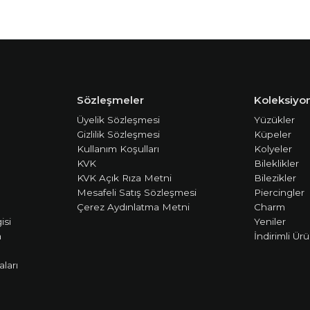
Sözleşmeler
Koleksiyon
Üyelik Sözleşmesi
Yüzükler
Gizlilik Sözleşmesi
Küpeler
Kullanım Koşulları
Kolyeler
KVK
Bileklikler
KVK Açık Rıza Metni
Bilezikler
Mesafeli Satış Sözleşmesi
Piercingler
Çerez Aydınlatma Metni
Charm
isi
Yeniler
m
İndirimli Ürü
ları