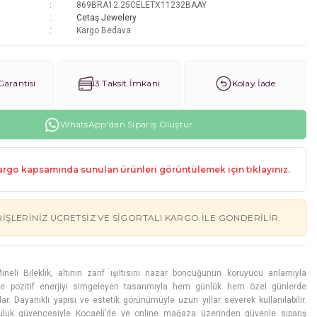
869BRA12.25CELETX11232BAAY
Cetaş Jewelery
Kargo Bedava
arantisi
3 Taksit İmkanı
Kolay İade
WhatsApp'dan Sipariş Oluştur
rgo kapsamında sunulan ürünleri görüntülemek için tıklayınız.
RIŞLERINIZ ÜCRETSIZ VE SIGORTALI KARGO ILE GÖNDERILIR.
neli Bileklik, altının zarif ışıltısını nazar boncuğunun koruyucu anlamıyla
s ve pozitif enerjiyi simgeleyen tasarımıyla hem günlük hem özel günlerde
lar. Dayanıklı yapısı ve estetik görünümüyle uzun yıllar severek kullanılabilir.
luk güvencesiyle Kocaeli’de ve online mağaza üzerinden güvenle sipariş