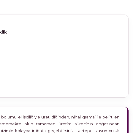
klik
ümü el işçiliğiyle üretildiğinden, nihai gramaj ile belirtilen
etkilememekte olup tamamen üretim sürecinin doğasından
bizimle kolayca irtibata geçebilirsiniz. Kartepe Kuyumculuk