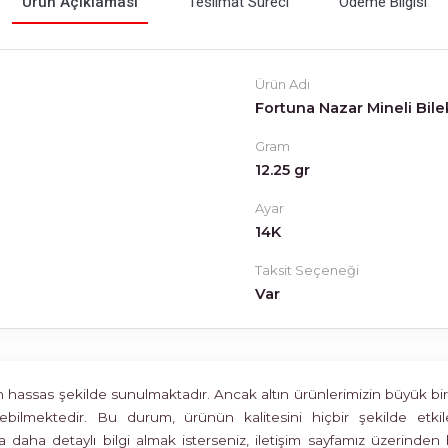
Ürün Açıklaması
Teslimat Süreci
Ödeme Bilgisi
Ürün Adı
Fortuna Nazar Mineli Bile
Gram
12.25 gr
Ayar
14K
Taksit Seçeneği
Var
assas şekilde sunulmaktadır. Ancak altın ürünlerimizin büyük bir böl
rülebilmektedir. Bu durum, ürünün kalitesini hiçbir şekilde 
 daha detaylı bilgi almak isterseniz, iletişim sayfamız üzerinden 