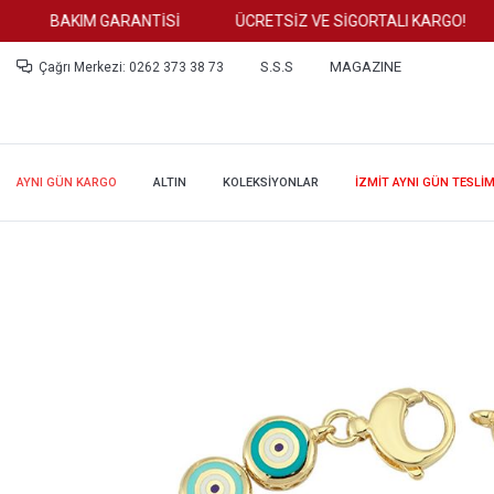
BAKIM GARANTİSİ
ÜCRETSİZ VE SİGORTALI KARGO!
S.S.S
MAGAZINE
Çağrı Merkezi: 0262 373 38 73
AYNI GÜN KARGO
ALTIN
KOLEKSİYONLAR
İZMİT AYNI GÜN TESLİ