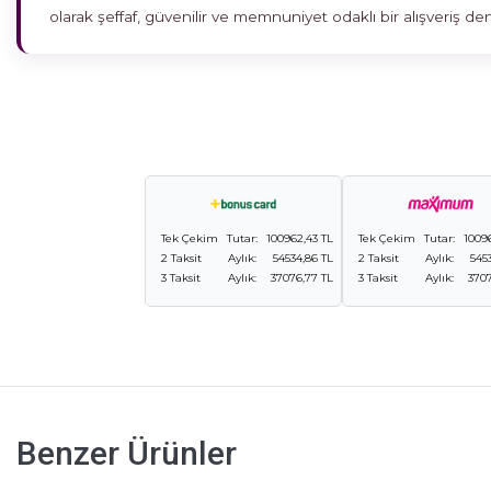
olarak şeffaf, güvenilir ve memnuniyet odaklı bir alışveriş 
Tek Çekim
Tutar:
100962,43 TL
Tek Çekim
Tutar:
1009
2 Taksit
Aylık:
54534,86 TL
2 Taksit
Aylık:
545
3 Taksit
Aylık:
37076,77 TL
3 Taksit
Aylık:
3707
Benzer Ürünler