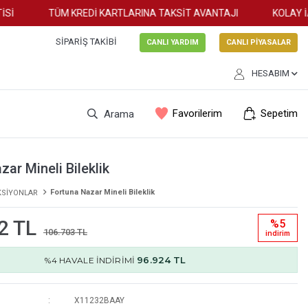
TÜM KREDİ KARTLARINA TAKSİT AVANTAJI
KOLAY İAD
SIPARIŞ TAKIBI
CANLI YARDIM
CANLI PİYASALAR
HESABIM
Favorilerim
Sepetim
Arama
zar Mineli Bileklik
Fortuna Nazar Mineli Bileklik
KSİYONLAR
2 TL
%5
106.703 TL
i̇ndi̇ri̇m
96.924 TL
%4 HAVALE İNDİRİMİ
X11232BAAY