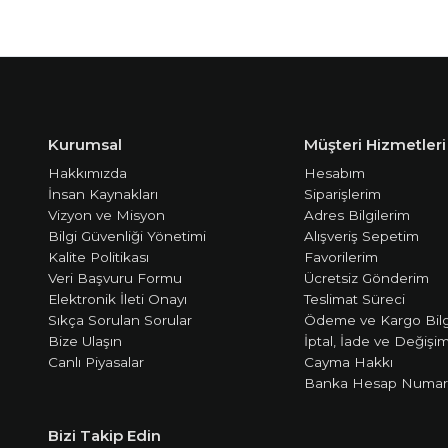
Kurumsal
Müşteri Hizmetleri
Hakkımızda
Hesabım
İnsan Kaynakları
Siparişlerim
Vizyon ve Misyon
Adres Bilgilerim
Bilgi Güvenliği Yönetimi
Alışveriş Sepetim
Kalite Politikası
Favorilerim
Veri Başvuru Formu
Ücretsiz Gönderim
Elektronik İleti Onayı
Teslimat Süreci
Sıkça Sorulan Sorular
Ödeme ve Kargo Bilg
Bize Ulaşın
İptal, İade ve Değişi
Canlı Piyasalar
Cayma Hakkı
Banka Hesap Numara
Bizi Takip Edin