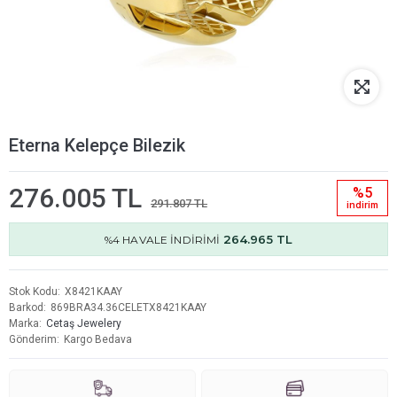
Eterna Kelepçe Bilezik
276.005 TL
%5
291.807 TL
i̇ndi̇ri̇m
264.965 TL
%4 HAVALE İNDİRİMİ
Stok Kodu
X8421KAAY
Barkod
869BRA34.36CELETX8421KAAY
Marka
Cetaş Jewelery
Gönderim
Kargo Bedava