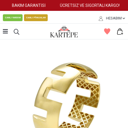
BAKIM GARANTİSİ
ÜCRETSİZ VE SİGORTALI KARGO!
HESABIM
CANLI YARDIM
CANLI PİYASALAR