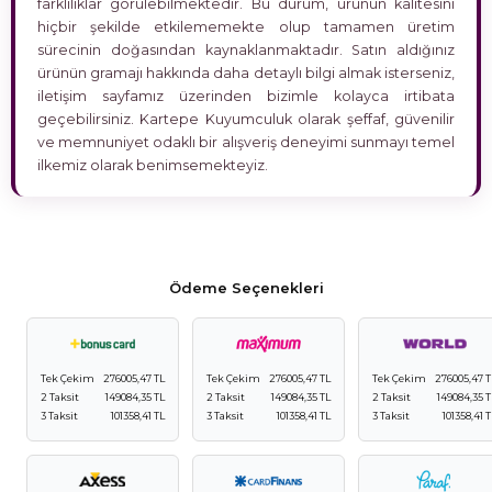
farklılıklar görülebilmektedir. Bu durum, ürünün kalitesini
hiçbir şekilde etkilememekte olup tamamen üretim
sürecinin doğasından kaynaklanmaktadır. Satın aldığınız
ürünün gramajı hakkında daha detaylı bilgi almak isterseniz,
iletişim sayfamız üzerinden bizimle kolayca irtibata
geçebilirsiniz. Kartepe Kuyumculuk olarak şeffaf, güvenilir
ve memnuniyet odaklı bir alışveriş deneyimi sunmayı temel
ilkemiz olarak benimsemekteyiz.
Ödeme Seçenekleri
Tek Çekim
276005,47 TL
Tek Çekim
276005,47 TL
Tek Çekim
276005,47 T
2 Taksit
149084,35 TL
2 Taksit
149084,35 TL
2 Taksit
149084,35 T
3 Taksit
101358,41 TL
3 Taksit
101358,41 TL
3 Taksit
101358,41 T