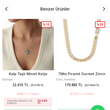
Benzer Ürünler
%15
%25
Kalp Taşlı Mineli Kolye
7Mm Piramit Gurmet Zincir
Kartepe
Ema Jewelery
22.015 TL
170.883 TL
25.978 TL
227.844 TL
8.085 TL x 3 taksit
62.754 TL x 3 taksit
Sepette Ekstra %5
20.695
İndirim
TL