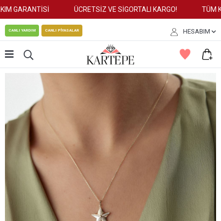
IM GARANTİSİ
ÜCRETSİZ VE SİGORTALI KARGO!
TÜM KR
HESABIM
CANLI YARDIM
CANLI PİYASALAR