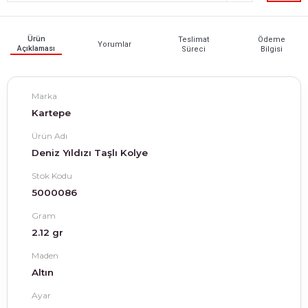
Ürün
Teslimat
Ödeme
Yorumlar
Açıklaması
Süreci
Bilgisi
Marka
Kartepe
Ürün Adı
Deniz Yıldızı Taşlı Kolye
Stok Kodu
5000086
Gram
2.12 gr
Maden
Altın
Ayar