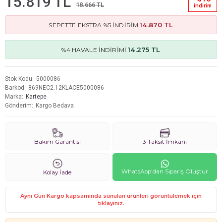
15.819 TL
18.666 TL
i̇ndi̇ri̇m
14.870 TL
SEPETTE EKSTRA %5 İNDİRİM
14.275 TL
%4 HAVALE İNDİRİMİ
Stok Kodu
5000086
Barkod
869NEC2.12KLACE5000086
Marka
Kartepe
Gönderim
Kargo Bedava
Bakım Garantisi
3 Taksit İmkanı
WhatsApp'dan Sipariş Oluştur
Kolay İade
Aynı Gün Kargo kapsamında sunulan ürünleri görüntülemek için
tıklayınız.