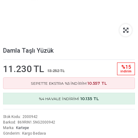
Damla Taşlı Yüzük
11.230 TL
%15
13.252 TL
i̇ndi̇ri̇m
10.557 TL
SEPETTE EKSTRA %5 İNDİRİM
10.135 TL
%4 HAVALE İNDİRİMİ
Stok Kodu
2000942
Barkod
869RIN1.5NG2000942
Marka
Kartepe
Gönderim
Kargo Bedava