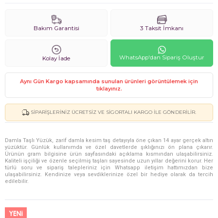
Bakım Garantisi
3 Taksit İmkanı
WhatsApp'dan Sipariş Oluştur
Kolay İade
Aynı Gün Kargo kapsamında sunulan ürünleri görüntülemek için
tıklayınız.
SIPARIŞLERINIZ ÜCRETSIZ VE SIGORTALI KARGO ILE GÖNDERILIR.
Damla Taşlı Yüzük, zarif damla kesim taş detayıyla öne çıkan 14 ayar gerçek altın
yüzüktür. Günlük kullanımda ve özel davetlerde şıklığınızı ön plana çıkarır.
Ürünün gram bilgisine ürün sayfasındaki açıklama kısmından ulaşabilirsiniz.
Kaliteli işçiliği ve özenle seçilmiş taşları sayesinde uzun yıllar değerini korur. Her
türlü soru ve sipariş talepleriniz için Whatsapp iletişim hattımızdan bize
ulaşabilirsiniz. Kendinize veya sevdiklerinize özel bir hediye olarak da tercih
edilebilir.