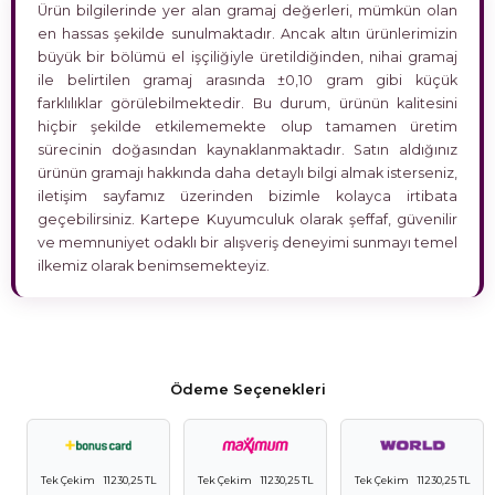
Ürün bilgilerinde yer alan gramaj değerleri, mümkün olan
en hassas şekilde sunulmaktadır. Ancak altın ürünlerimizin
büyük bir bölümü el işçiliğiyle üretildiğinden, nihai gramaj
ile belirtilen gramaj arasında ±0,10 gram gibi küçük
farklılıklar görülebilmektedir. Bu durum, ürünün kalitesini
hiçbir şekilde etkilememekte olup tamamen üretim
sürecinin doğasından kaynaklanmaktadır. Satın aldığınız
ürünün gramajı hakkında daha detaylı bilgi almak isterseniz,
iletişim sayfamız üzerinden bizimle kolayca irtibata
geçebilirsiniz. Kartepe Kuyumculuk olarak şeffaf, güvenilir
ve memnuniyet odaklı bir alışveriş deneyimi sunmayı temel
ilkemiz olarak benimsemekteyiz.
Ödeme Seçenekleri
Tek Çekim
11230,25 TL
Tek Çekim
11230,25 TL
Tek Çekim
11230,25 TL