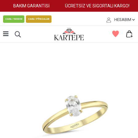
BAKIM GARANTİSİ
ÜCRETSİZ VE SİGORTALI KARGO!
HESABIM
CANLI YARDIM
CANLI PİYASALAR