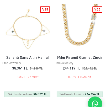
%25
%25
Sallantı Şans Altın Halhal
9Mm Piramit Gurmet Zincir
Ema Jewelery
Ema Jewelery
38.361 TL
244.119 TL
51.149 TL
325.492 TL
14.087 TL x 3 taksit
89.649 TL x 3 taksit
%4 Havale İndirimi
36.827 TL
%4 Havale İndirimi
234.354 TL