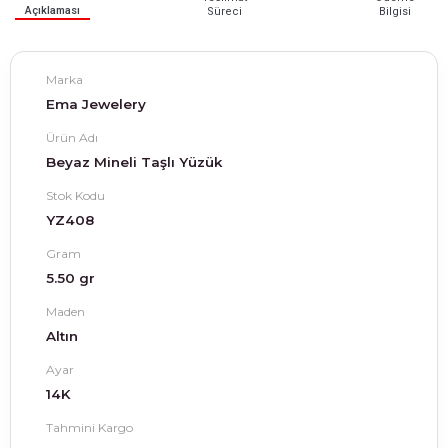
Açıklaması
Süreci
Bilgisi
Marka
Ema Jewelery
Ürün Adı
Beyaz Mineli Taşlı Yüzük
Stok Kodu
YZ408
Gram
5.50 gr
Maden
Altın
Ayar
14K
Tahmini Kargo