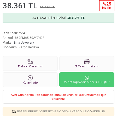
38.361 TL
%25
51.149 TL
i̇ndi̇ri̇m
36.827 TL
%4 HAVALE İNDİRİMİ
Stok Kodu
YZ408
Barkod
869EMA5.50AYZ408
Marka
Ema Jewelery
Gönderim
Kargo Bedava
Bakım Garantisi
3 Taksit İmkanı
WhatsApp'dan Sipariş Oluştur
Kolay İade
Aynı Gün Kargo kapsamında sunulan ürünleri görüntülemek için
tıklayınız.
SIPARIŞLERINIZ ÜCRETSIZ VE SIGORTALI KARGO ILE GÖNDERILIR.