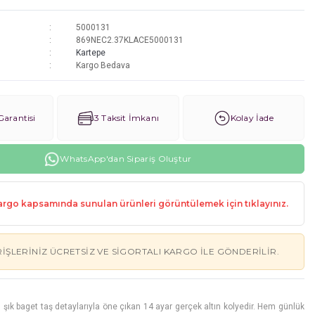
5000131
869NEC2.37KLACE5000131
Kartepe
Kargo Bedava
arantisi
3 Taksit İmkanı
Kolay İade
WhatsApp'dan Sipariş Oluştur
rgo kapsamında sunulan ürünleri görüntülemek için tıklayınız.
RIŞLERINIZ ÜCRETSIZ VE SIGORTALI KARGO ILE GÖNDERILIR.
, şık baget taş detaylarıyla öne çıkan 14 ayar gerçek altın kolyedir. Hem günlük