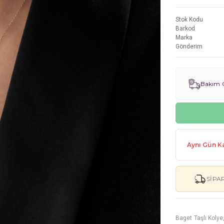
Stok Kodu
Barkod
Marka
Gönderim
Bakım G
Aynı Gün Ka
SIPA
Baget Taşlı Kolye