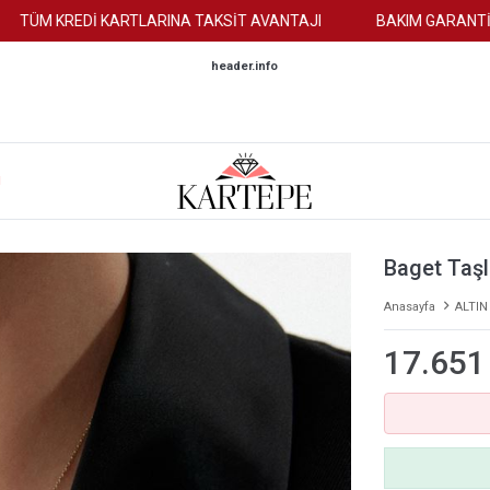
M KREDİ KARTLARINA TAKSİT AVANTAJI
BAKIM GARANTİSİ
header.info
M
Baget Taşl
Anasayfa
ALTIN
17.651