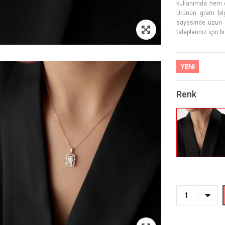
kullanımda hem de
Ürünün gram bilgi
sayesinde uzun yı
talepleriniz için b
Renk