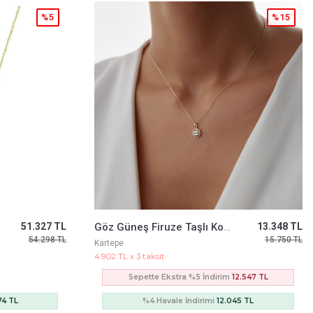
%15
%5
13.348 TL
Eterna Kolye
209.426 TL
15.750 TL
221.447 TL
Cetaş Jewelery
76.908 TL x 3 taksit
2.547 TL
45 TL
%4 Havale İndirimi
201.049 TL