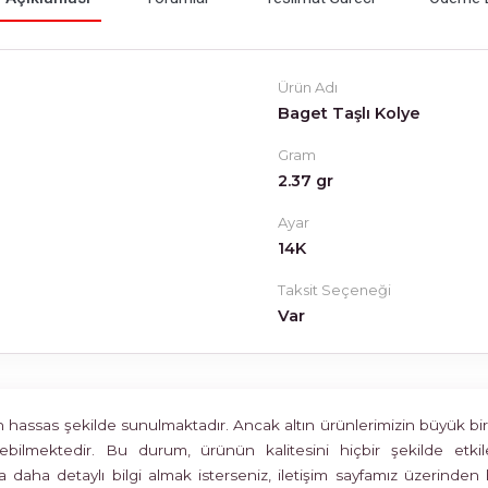
Ürün Adı
Baget Taşlı Kolye
Gram
2.37 gr
Ayar
14K
Taksit Seçeneği
Var
assas şekilde sunulmaktadır. Ancak altın ürünlerimizin büyük bir böl
rülebilmektedir. Bu durum, ürünün kalitesini hiçbir şekilde 
 daha detaylı bilgi almak isterseniz, iletişim sayfamız üzerinden 