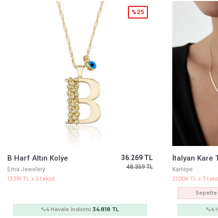
%15
İtalyan Kare Tasarım Kolye 50 Cm
57.202 TL
67.467 TL
Kartepe
Cetaş Jewelery
21.006 TL x 3 taksit
18.849 TL x 3 taks
Sepette Ekstra %5 İndirim
53.747 TL
%4 Havale İndirimi
51.597 TL
%4 H