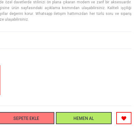
 özel davetlerde stilinizi ön plana çıkaran modern ve zarif bir aksesuardır.
sine ürün sayfasındaki açıklama kısmından ulaşabilirsiniz. Kaliteli işçiliği
llar değerini korur. Whatsapp iletişim hattımızdan her türlü soru ve sipariş
ize ulaşabilirsiniz.
SEPETE EKLE
HEMEN AL