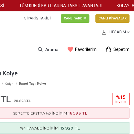
TÜM KREDİ KARTLARINA TAKSİT AVANTAJI
KOLAY İADE
SIPARIŞ TAKIBI
CANLI YARDIM
CANLI PİYASALAR
HESABIM
Favorilerim
Sepetim
Arama
ı Kolye
Baget Taşlı Kolye
Kolye
 TL
%15
20.828 TL
i̇ndi̇ri̇m
16.593 TL
SEPETTE EKSTRA %5 İNDİRİM
15.929 TL
%4 HAVALE İNDİRİMİ