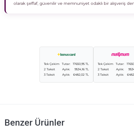
olarak şeffaf, güvenilir ve memnuniyet odaklı bir alışveriş 
Tek Çekim
Tutar:
17650,95 TL
Tek Çekim
Tutar:
17650
2 Taksit
Aylık:
9534,16 TL
2 Taksit
Aylık:
953
3 Taksit
Aylık:
6482,02 TL
3 Taksit
Aylık:
6482
Benzer Ürünler