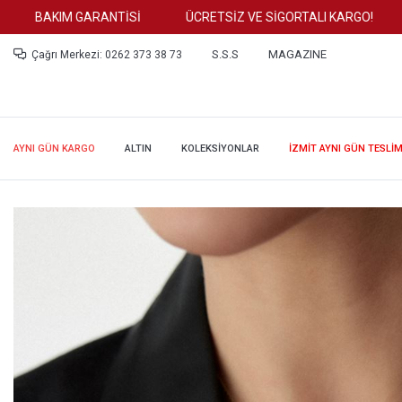
BAKIM GARANTİSİ
ÜCRETSİZ VE SİGORTALI KARGO!
TÜ
S.S.S
MAGAZINE
Çağrı Merkezi: 0262 373 38 73
AYNI GÜN KARGO
ALTIN
KOLEKSİYONLAR
İZMİT AYNI GÜN TESLİ