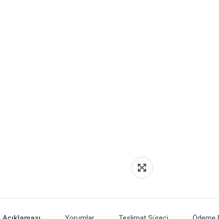
 Açıklaması
Yorumlar
Teslimat Süreci
Ödeme Bi