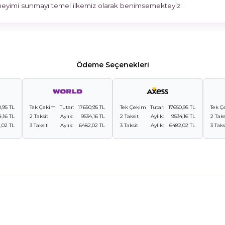
deneyimi sunmayı temel ilkemiz olarak benimsemekteyiz.
Ödeme Seçenekleri
,95 TL
Tek Çekim
Tutar:
17650,95 TL
Tek Çekim
Tutar:
17650,95 TL
Tek Ç
4,16 TL
2 Taksit
Aylık:
9534,16 TL
2 Taksit
Aylık:
9534,16 TL
2 Taks
,02 TL
3 Taksit
Aylık:
6482,02 TL
3 Taksit
Aylık:
6482,02 TL
3 Taks