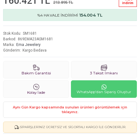
160.421 TL
213.895 TL
i̇ndi̇ri̇m
154.004 TL
%4 HAVALE İNDİRİMİ
Stok Kodu
SM1681
Barkod
869EMA23ASM1681
Marka
Ema Jewelery
Gönderim
Kargo Bedava
Bakım Garantisi
3 Taksit İmkanı
WhatsApp'dan Sipariş Oluştur
Kolay İade
Aynı Gün Kargo kapsamında sunulan ürünleri görüntülemek için
tıklayınız.
SIPARIŞLERINIZ ÜCRETSIZ VE SIGORTALI KARGO ILE GÖNDERILIR.