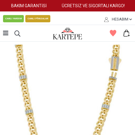
BAKIM GARANTİSİ
ÜCRETSİZ VE SİGORTALI KARGO!
HESABIM
CANLI YARDIM
CANLI PİYASALAR