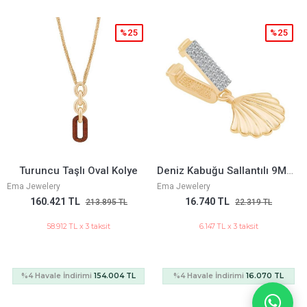
%25
%25
Deniz Kabuğu Sallantılı 9Mm Bileklik Charm
Siyah Mineli Tektaş Yüzük
Ema Jewelery
Ema Jewelery
16.740 TL
36.269 TL
22.319 TL
48.359 TL
6.147 TL x 3 taksit
13.319 TL x 3 taksit
%4 Havale İndirimi
16.070 TL
%4 Havale İndirimi
34.818 TL