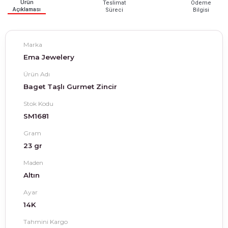
Ürün
Teslimat
Ödeme
Açıklaması
Süreci
Bilgisi
Marka
Ema Jewelery
Ürün Adı
Baget Taşlı Gurmet Zincir
Stok Kodu
SM1681
Gram
23 gr
Maden
Altın
Ayar
14K
Tahmini Kargo