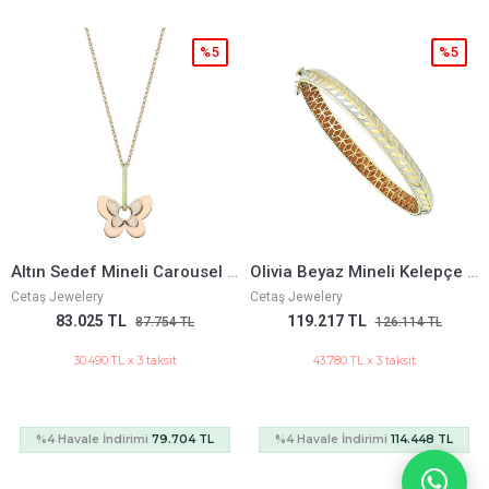
%5
%5
Altın Sedef Mineli Carousel Kolye
Olivia Beyaz Mineli Kelepçe Bilezik
Taşlı Halka Zincir A
Cetaş Jewelery
Ema Jewelery
119.217 TL
390.590 TL
754 TL
126.114 TL
520.7
ksit
43.780 TL x 3 taksit
143.438 TL x 3 taks
9.704 TL
%4 Havale İndirimi
114.448 TL
%4 Havale İndirimi
374