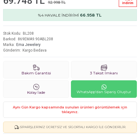
69.748 TL
92.998 TL
i̇ndi̇ri̇m
66.958 TL
%4 HAVALE İNDİRİMİ
Stok Kodu
BL208
Barkod
869EMA9.90ABL208
Marka
Ema Jewelery
Gönderim
Kargo Bedava
Bakım Garantisi
3 Taksit İmkanı
WhatsApp'dan Sipariş Oluştur
Kolay İade
Aynı Gün Kargo kapsamında sunulan ürünleri görüntülemek için
tıklayınız.
SIPARIŞLERINIZ ÜCRETSIZ VE SIGORTALI KARGO ILE GÖNDERILIR.