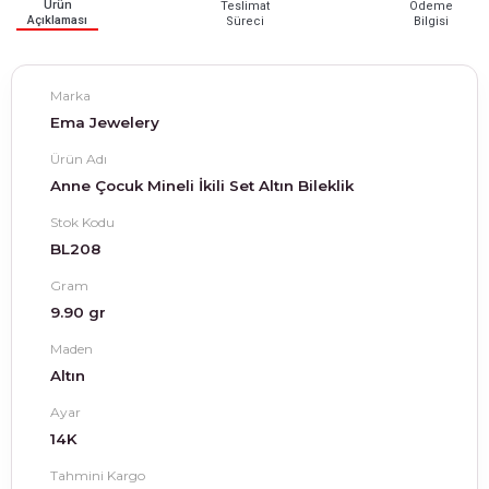
Ürün
Teslimat
Ödeme
Açıklaması
Süreci
Bilgisi
Marka
Ema Jewelery
Ürün Adı
Anne Çocuk Mineli İkili Set Altın Bileklik
Stok Kodu
BL208
Gram
9.90 gr
Maden
Altın
Ayar
14K
Tahmini Kargo