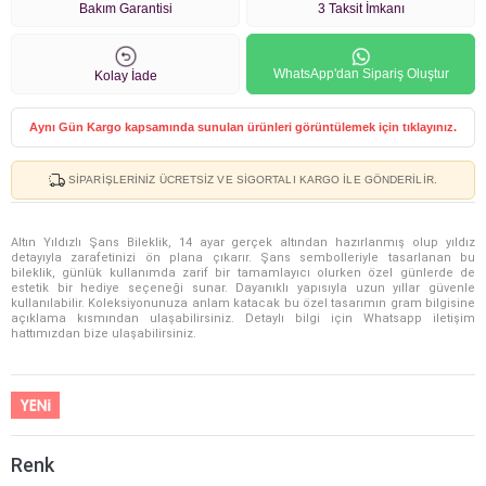
Bakım Garantisi
3 Taksit İmkanı
WhatsApp'dan Sipariş Oluştur
Kolay İade
Aynı Gün Kargo kapsamında sunulan ürünleri görüntülemek için tıklayınız.
SIPARIŞLERINIZ ÜCRETSIZ VE SIGORTALI KARGO ILE GÖNDERILIR.
Altın Yıldızlı Şans Bileklik, 14 ayar gerçek altından hazırlanmış olup yıldız
detayıyla zarafetinizi ön plana çıkarır. Şans sembolleriyle tasarlanan bu
bileklik, günlük kullanımda zarif bir tamamlayıcı olurken özel günlerde de
estetik bir hediye seçeneği sunar. Dayanıklı yapısıyla uzun yıllar güvenle
kullanılabilir. Koleksiyonunuza anlam katacak bu özel tasarımın gram bilgisine
açıklama kısmından ulaşabilirsiniz. Detaylı bilgi için Whatsapp iletişim
hattımızdan bize ulaşabilirsiniz.
Renk