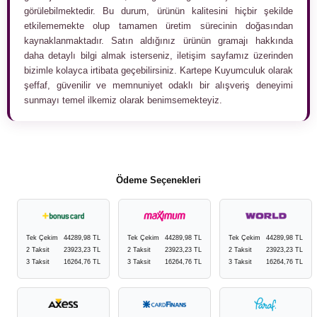
görülebilmektedir. Bu durum, ürünün kalitesini hiçbir şekilde
etkilememekte olup tamamen üretim sürecinin doğasından
kaynaklanmaktadır. Satın aldığınız ürünün gramajı hakkında
daha detaylı bilgi almak isterseniz, iletişim sayfamız üzerinden
bizimle kolayca irtibata geçebilirsiniz. Kartepe Kuyumculuk olarak
şeffaf, güvenilir ve memnuniyet odaklı bir alışveriş deneyimi
sunmayı temel ilkemiz olarak benimsemekteyiz.
Ödeme Seçenekleri
Tek Çekim
44289,98 TL
Tek Çekim
44289,98 TL
Tek Çekim
44289,98 TL
2 Taksit
23923,23 TL
2 Taksit
23923,23 TL
2 Taksit
23923,23 TL
3 Taksit
16264,76 TL
3 Taksit
16264,76 TL
3 Taksit
16264,76 TL