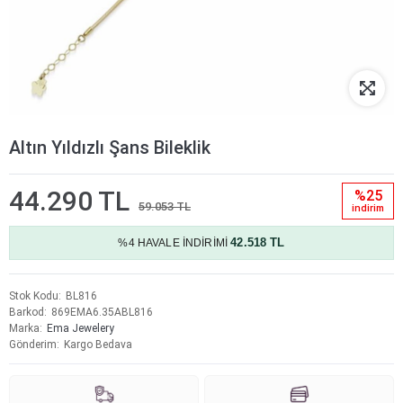
Altın Yıldızlı Şans Bileklik
44.290 TL
%25
59.053 TL
i̇ndi̇ri̇m
42.518 TL
%4 HAVALE İNDİRİMİ
Stok Kodu
BL816
Barkod
869EMA6.35ABL816
Marka
Ema Jewelery
Gönderim
Kargo Bedava