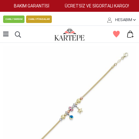
BAKIM GARANTİSİ
ÜCRETSİZ VE SİGORTALI KARGO!
HESABIM
CANLI YARDIM
CANLI PİYASALAR