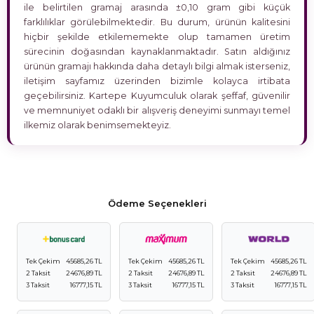
ile belirtilen gramaj arasında ±0,10 gram gibi küçük
farklılıklar görülebilmektedir. Bu durum, ürünün kalitesini
hiçbir şekilde etkilememekte olup tamamen üretim
sürecinin doğasından kaynaklanmaktadır. Satın aldığınız
ürünün gramajı hakkında daha detaylı bilgi almak isterseniz,
iletişim sayfamız üzerinden bizimle kolayca irtibata
geçebilirsiniz. Kartepe Kuyumculuk olarak şeffaf, güvenilir
ve memnuniyet odaklı bir alışveriş deneyimi sunmayı temel
ilkemiz olarak benimsemekteyiz.
Ödeme Seçenekleri
Tek Çekim
45685,26 TL
Tek Çekim
45685,26 TL
Tek Çekim
45685,26 TL
2 Taksit
24676,89 TL
2 Taksit
24676,89 TL
2 Taksit
24676,89 TL
3 Taksit
16777,15 TL
3 Taksit
16777,15 TL
3 Taksit
16777,15 TL