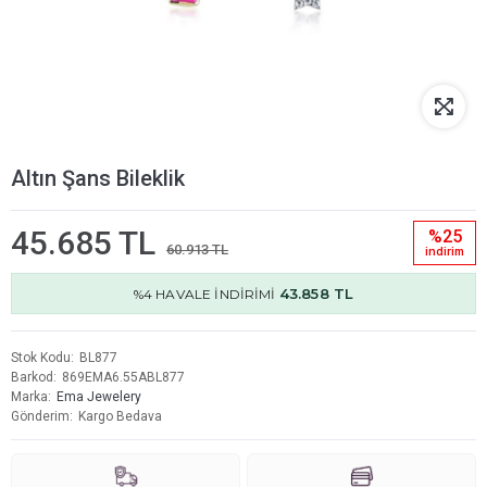
Altın Şans Bileklik
45.685 TL
%25
60.913 TL
i̇ndi̇ri̇m
43.858 TL
%4 HAVALE İNDİRİMİ
Stok Kodu
BL877
Barkod
869EMA6.55ABL877
Marka
Ema Jewelery
Gönderim
Kargo Bedava