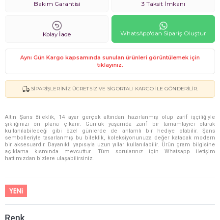
Bakım Garantisi
3 Taksit İmkanı
WhatsApp'dan Sipariş Oluştur
Kolay İade
Aynı Gün Kargo kapsamında sunulan ürünleri görüntülemek için
tıklayınız.
SIPARIŞLERINIZ ÜCRETSIZ VE SIGORTALI KARGO ILE GÖNDERILIR.
Altın Şans Bileklik, 14 ayar gerçek altından hazırlanmış olup zarif işçiliğiyle
şıklığınızı ön plana çıkarır. Günlük yaşamda zarif bir tamamlayıcı olarak
kullanılabileceği gibi özel günlerde de anlamlı bir hediye olabilir. Şans
sembolleriyle tasarlanmış bu bileklik, koleksiyonunuza değer katacak modern
bir aksesuardır. Dayanıklı yapısıyla uzun yıllar kullanılabilir. Ürün gram bilgisine
açıklama kısmında mevcuttur. Tüm sorularınız için Whatsapp iletişim
hattımızdan bizlere ulaşabilirsiniz.
Renk