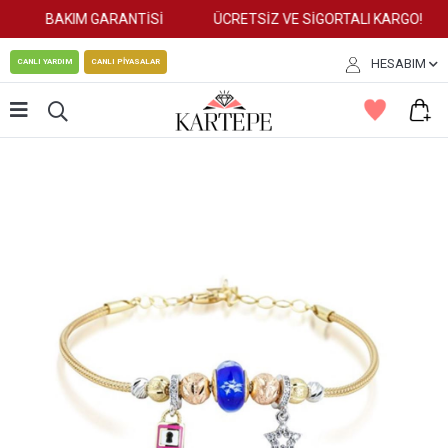
BAKIM GARANTİSİ
ÜCRETSİZ VE SİGORTALI KARGO!
HESABIM
CANLI YARDIM
CANLI PİYASALAR