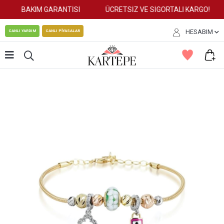
BAKIM GARANTİSİ
ÜCRETSİZ VE SİGORTALI KARGO!
HESABIM
CANLI YARDIM
CANLI PİYASALAR