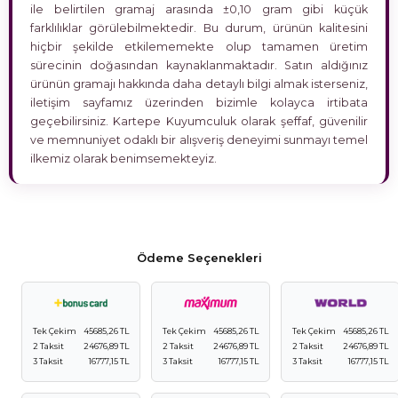
ile belirtilen gramaj arasında ±0,10 gram gibi küçük
farklılıklar görülebilmektedir. Bu durum, ürünün kalitesini
hiçbir şekilde etkilememekte olup tamamen üretim
sürecinin doğasından kaynaklanmaktadır. Satın aldığınız
ürünün gramajı hakkında daha detaylı bilgi almak isterseniz,
iletişim sayfamız üzerinden bizimle kolayca irtibata
geçebilirsiniz. Kartepe Kuyumculuk olarak şeffaf, güvenilir
ve memnuniyet odaklı bir alışveriş deneyimi sunmayı temel
ilkemiz olarak benimsemekteyiz.
Ödeme Seçenekleri
Tek Çekim
45685,26 TL
Tek Çekim
45685,26 TL
Tek Çekim
45685,26 TL
2 Taksit
24676,89 TL
2 Taksit
24676,89 TL
2 Taksit
24676,89 TL
3 Taksit
16777,15 TL
3 Taksit
16777,15 TL
3 Taksit
16777,15 TL