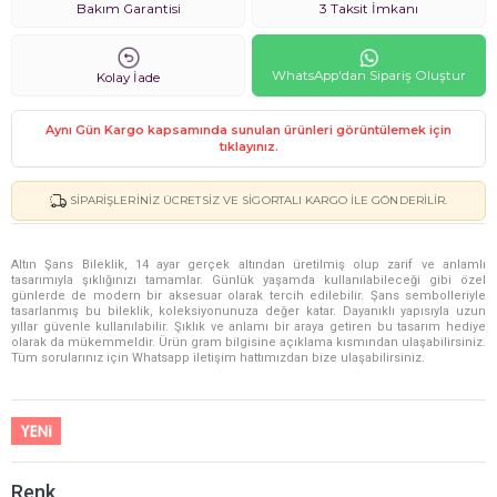
Bakım Garantisi
3 Taksit İmkanı
WhatsApp'dan Sipariş Oluştur
Kolay İade
Aynı Gün Kargo kapsamında sunulan ürünleri görüntülemek için
tıklayınız.
SIPARIŞLERINIZ ÜCRETSIZ VE SIGORTALI KARGO ILE GÖNDERILIR.
Altın Şans Bileklik, 14 ayar gerçek altından üretilmiş olup zarif ve anlamlı
tasarımıyla şıklığınızı tamamlar. Günlük yaşamda kullanılabileceği gibi özel
günlerde de modern bir aksesuar olarak tercih edilebilir. Şans sembolleriyle
tasarlanmış bu bileklik, koleksiyonunuza değer katar. Dayanıklı yapısıyla uzun
yıllar güvenle kullanılabilir. Şıklık ve anlamı bir araya getiren bu tasarım hediye
olarak da mükemmeldir. Ürün gram bilgisine açıklama kısmından ulaşabilirsiniz.
Tüm sorularınız için Whatsapp iletişim hattımızdan bize ulaşabilirsiniz.
Renk