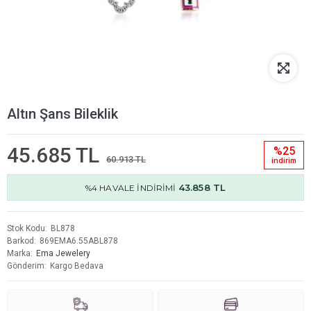
Altın Şans Bileklik
45.685 TL
%25
60.913 TL
i̇ndi̇ri̇m
43.858 TL
%4 HAVALE İNDİRİMİ
Stok Kodu
BL878
Barkod
869EMA6.55ABL878
Marka
Ema Jewelery
Gönderim
Kargo Bedava