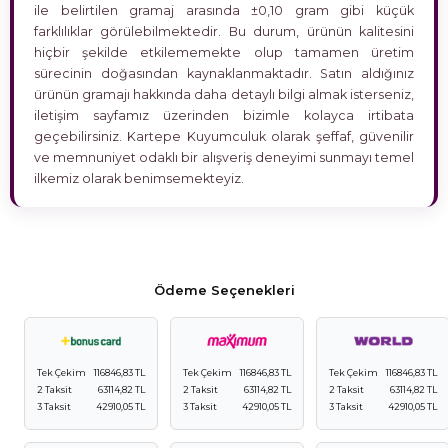
ile belirtilen gramaj arasında ±0,10 gram gibi küçük
farklılıklar görülebilmektedir. Bu durum, ürünün kalitesini
hiçbir şekilde etkilememekte olup tamamen üretim
sürecinin doğasından kaynaklanmaktadır. Satın aldığınız
ürünün gramajı hakkında daha detaylı bilgi almak isterseniz,
iletişim sayfamız üzerinden bizimle kolayca irtibata
geçebilirsiniz. Kartepe Kuyumculuk olarak şeffaf, güvenilir
ve memnuniyet odaklı bir alışveriş deneyimi sunmayı temel
ilkemiz olarak benimsemekteyiz.
Ödeme Seçenekleri
Tek Çekim
116846,83 TL
Tek Çekim
116846,83 TL
Tek Çekim
116846,83 TL
2 Taksit
63114,82 TL
2 Taksit
63114,82 TL
2 Taksit
63114,82 TL
3 Taksit
42910,05 TL
3 Taksit
42910,05 TL
3 Taksit
42910,05 TL