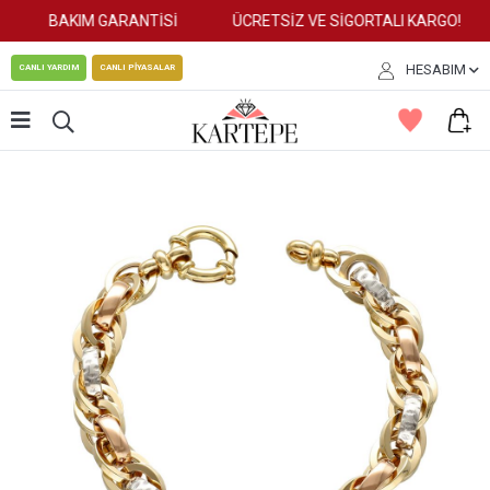
BAKIM GARANTİSİ
ÜCRETSİZ VE SİGORTALI KARGO!
HESABIM
CANLI YARDIM
CANLI PİYASALAR