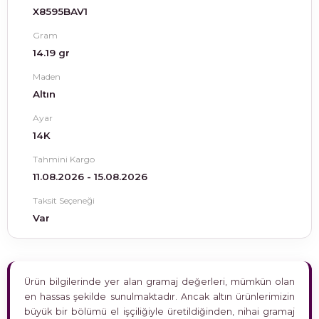
X8595BAV1
Gram
14.19 gr
Maden
Altın
Ayar
14K
Tahmini Kargo
11.08.2026 - 15.08.2026
Taksit Seçeneği
Var
Ürün bilgilerinde yer alan gramaj değerleri, mümkün olan
en hassas şekilde sunulmaktadır. Ancak altın ürünlerimizin
büyük bir bölümü el işçiliğiyle üretildiğinden, nihai gramaj