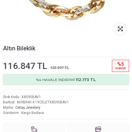
Altın Bileklik
116.847 TL
%5
123.597 TL
i̇ndi̇ri̇m
112.173 TL
%4 HAVALE İNDİRİMİ
Stok Kodu
X8595BAV1
Barkod
869BRA14.19CELETX8595BAV1
Marka
Cetaş Jewelery
Gönderim
Kargo Bedava