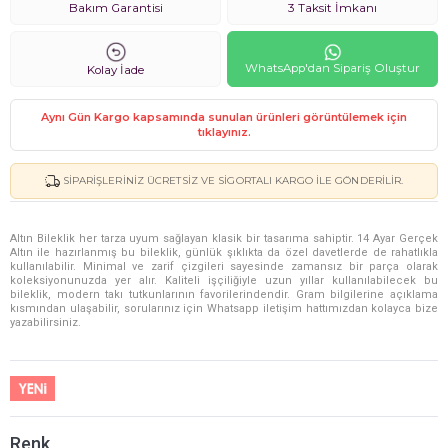
Bakım Garantisi
3 Taksit İmkanı
WhatsApp'dan Sipariş Oluştur
Kolay İade
Aynı Gün Kargo kapsamında sunulan ürünleri görüntülemek için
tıklayınız.
SIPARIŞLERINIZ ÜCRETSIZ VE SIGORTALI KARGO ILE GÖNDERILIR.
Altın Bileklik her tarza uyum sağlayan klasik bir tasarıma sahiptir. 14 Ayar Gerçek
Altın ile hazırlanmış bu bileklik, günlük şıklıkta da özel davetlerde de rahatlıkla
kullanılabilir. Minimal ve zarif çizgileri sayesinde zamansız bir parça olarak
koleksiyonunuzda yer alır. Kaliteli işçiliğiyle uzun yıllar kullanılabilecek bu
bileklik, modern takı tutkunlarının favorilerindendir. Gram bilgilerine açıklama
kısmından ulaşabilir, sorularınız için Whatsapp iletişim hattımızdan kolayca bize
yazabilirsiniz.
Renk