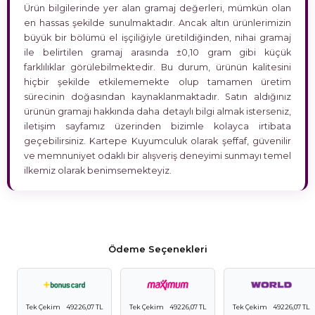
Ürün bilgilerinde yer alan gramaj değerleri, mümkün olan
en hassas şekilde sunulmaktadır. Ancak altın ürünlerimizin
büyük bir bölümü el işçiliğiyle üretildiğinden, nihai gramaj
ile belirtilen gramaj arasında ±0,10 gram gibi küçük
farklılıklar görülebilmektedir. Bu durum, ürünün kalitesini
hiçbir şekilde etkilememekte olup tamamen üretim
sürecinin doğasından kaynaklanmaktadır. Satın aldığınız
ürünün gramajı hakkında daha detaylı bilgi almak isterseniz,
iletişim sayfamız üzerinden bizimle kolayca irtibata
geçebilirsiniz. Kartepe Kuyumculuk olarak şeffaf, güvenilir
ve memnuniyet odaklı bir alışveriş deneyimi sunmayı temel
ilkemiz olarak benimsemekteyiz.
Ödeme Seçenekleri
Tek Çekim
49226,07 TL
Tek Çekim
49226,07 TL
Tek Çekim
49226,07 TL