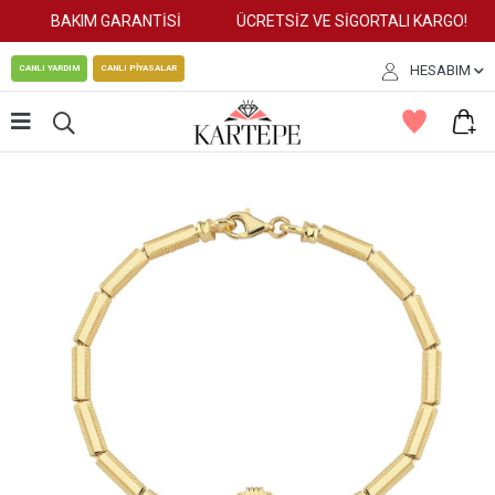
BAKIM GARANTİSİ
ÜCRETSİZ VE SİGORTALI KARGO!
HESABIM
CANLI YARDIM
CANLI PİYASALAR