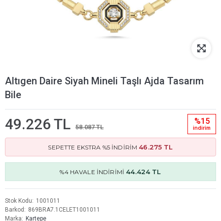
Altıgen Daire Siyah Mineli Taşlı Ajda Tasarım
Bile
49.226 TL
%15
58.087 TL
i̇ndi̇ri̇m
46.275 TL
SEPETTE EKSTRA %5 İNDİRİM
44.424 TL
%4 HAVALE İNDİRİMİ
Stok Kodu
1001011
Barkod
869BRA7.1CELET1001011
Marka
Kartepe