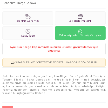
Gönderim
Kargo Bedava
Bakım Garantisi
3 Taksit İmkanı
WhatsApp'dan Sipariş Oluştur
Kolay İade
Aynı Gün Kargo kapsamında sunulan ürünleri görüntülemek için
tıklayınız.
SIPARIŞLERINIZ ÜCRETSIZ VE SIGORTALI KARGO ILE GÖNDERILIR.
Farklı tarzı ve kontrast detaylarıyla öne çıkan Altıgen Daire Siyah Mineli Taşlı Ajda
Tasarım Bileklik, 14 ayar gerçek altın ile üretilmiştir. Siyah mineli detaylar, taş
süslemeleriyle buluşarak bilekte cesur bir stil sunar. Ürünün gram bilgisi, ürün
açıklama kısmında yer almaktadır. Merak ettikleriniz için WhatsApp iletişim
hattımız üzerinden bizimle iletişime geçebilirsiniz. Modern ve karakteristik
takıların buluştuğu adres: Kartepe.