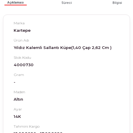
Açıklaması
Süreci
Bilgisi
Marka
Kartepe
Ürün Adı
Yıldız Kalemli Sallantı Küpe(1,40 Çap 2,62 Cm )
Stok Kodu
4000730
Gram
-
Maden
Altın
Ayar
14K
Tahmini Kargo