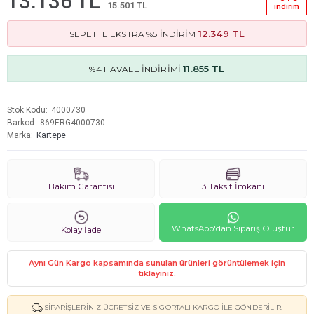
13.136 TL
15.501 TL
i̇ndi̇ri̇m
12.349 TL
SEPETTE EKSTRA %5 İNDİRİM
11.855 TL
%4 HAVALE İNDİRİMİ
Stok Kodu
4000730
Barkod
869ERG4000730
Marka
Kartepe
Bakım Garantisi
3 Taksit İmkanı
WhatsApp'dan Sipariş Oluştur
Kolay İade
Aynı Gün Kargo kapsamında sunulan ürünleri görüntülemek için
tıklayınız.
SIPARIŞLERINIZ ÜCRETSIZ VE SIGORTALI KARGO ILE GÖNDERILIR.