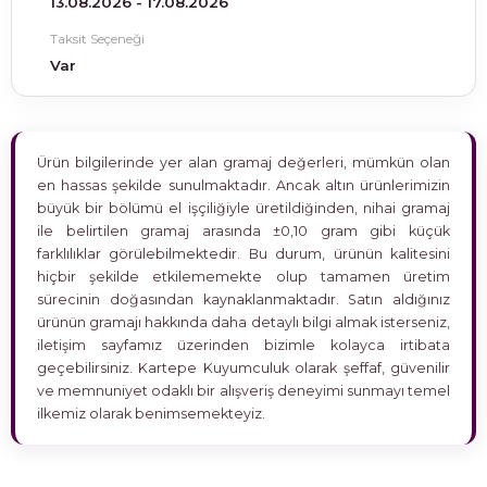
13.08.2026 - 17.08.2026
Taksit Seçeneği
Var
Ürün bilgilerinde yer alan gramaj değerleri, mümkün olan
en hassas şekilde sunulmaktadır. Ancak altın ürünlerimizin
büyük bir bölümü el işçiliğiyle üretildiğinden, nihai gramaj
ile belirtilen gramaj arasında ±0,10 gram gibi küçük
farklılıklar görülebilmektedir. Bu durum, ürünün kalitesini
hiçbir şekilde etkilememekte olup tamamen üretim
sürecinin doğasından kaynaklanmaktadır. Satın aldığınız
ürünün gramajı hakkında daha detaylı bilgi almak isterseniz,
iletişim sayfamız üzerinden bizimle kolayca irtibata
geçebilirsiniz. Kartepe Kuyumculuk olarak şeffaf, güvenilir
ve memnuniyet odaklı bir alışveriş deneyimi sunmayı temel
ilkemiz olarak benimsemekteyiz.