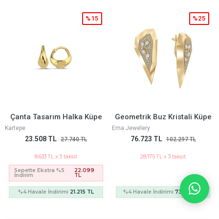
5
%25
%15
pe
Geometrik Buz Kristali Küpe
Burgu Tasarım Halka Küp
Ema Jewelery
Kartepe
76.723 TL
21.437 TL
102.297 TL
25.296 TL
28.175 TL x 3 taksit
7.872 TL x 3 taksit
Sepette Ekstra %5
20.152
İndirim
TL
%4 Havale İndirimi
73.654 TL
%4 Havale İndirimi
19.346 TL