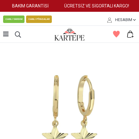
BAKIM GARANTİSİ
ÜCRETSİZ VE SİGORTALI KARGO!
HESABIM
CANLI YARDIM
CANLI PİYASALAR