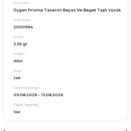
Ürün Adı
Üçgen Prizma Tasarım Beyaz Ve Baget Taşlı Yüzük
Stok Kodu
2000994
Gram
2.55 gr
Maden
Altın
Ayar
14K
Tahmini Kargo
09.08.2026 - 13.08.2026
Taksit Seçeneği
Var