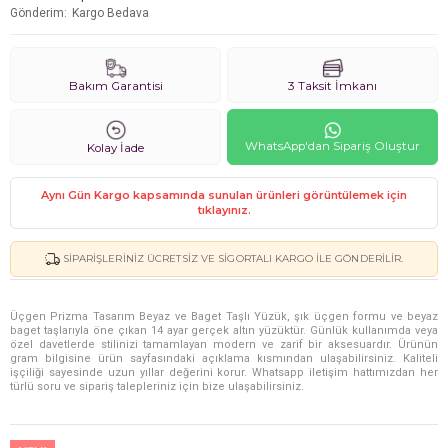
Gönderim
Kargo Bedava
Bakım Garantisi
3 Taksit İmkanı
WhatsApp'dan Sipariş Oluştur
Kolay İade
Aynı Gün Kargo kapsamında sunulan ürünleri görüntülemek için
tıklayınız.
SIPARIŞLERINIZ ÜCRETSIZ VE SIGORTALI KARGO ILE GÖNDERILIR.
Üçgen Prizma Tasarım Beyaz ve Baget Taşlı Yüzük, şık üçgen formu ve beyaz
baget taşlarıyla öne çıkan 14 ayar gerçek altın yüzüktür. Günlük kullanımda veya
özel davetlerde stilinizi tamamlayan modern ve zarif bir aksesuardır. Ürünün
gram bilgisine ürün sayfasındaki açıklama kısmından ulaşabilirsiniz. Kaliteli
işçiliği sayesinde uzun yıllar değerini korur. Whatsapp iletişim hattımızdan her
türlü soru ve sipariş talepleriniz için bize ulaşabilirsiniz.