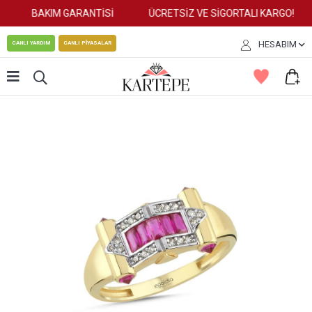
BAKIM GARANTİSİ
ÜCRETSİZ VE SİGORTALI KARGO!
HESABIM
CANLI YARDIM
CANLI PİYASALAR