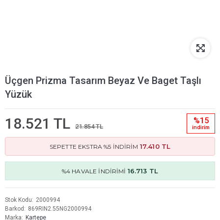
Üçgen Prizma Tasarım Beyaz Ve Baget Taşlı
Yüzük
18.521 TL
%15
21.854 TL
i̇ndi̇ri̇m
17.410 TL
SEPETTE EKSTRA %5 İNDİRİM
16.713 TL
%4 HAVALE İNDİRİMİ
Stok Kodu
2000994
Barkod
869RIN2.55NG2000994
Marka
Kartepe